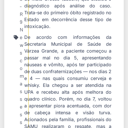
diagnóstico após análise do caso.
-
Trata-se do primeiro óbito registrado no
R
Estado em decorrência desse tipo de
9
intoxicação.
N
e
De acordo com informações da
Secretaria Municipal de Saúde de
w
Várzea Grande, a paciente começou a
s
passar mal no dia 5, apresentando
c
náuseas e vômito, após ter participado
o
de duas confraternizações — nos dias 2
m
e 4 — nas quais consumiu cerveja e
a
whisky. Ela chegou a ser atendida na
s
UPA e recebeu alta após melhora do
s
quadro clínico. Porém, no dia 7, voltou
a apresentar piora acentuada, com dor
e
de cabeça intensa e visão turva.
s
Acionados pela família, profissionais do
s
SAMU realizaram o resgate, mas a