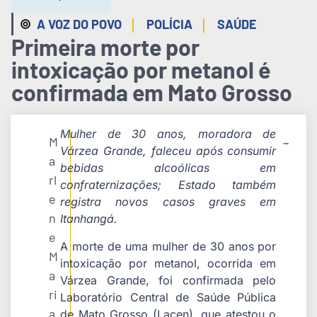
|
|
A VOZ DO POVO
POLÍCIA
SAÚDE
Primeira morte por
intoxicação por metanol é
confirmada em Mato Grosso
Mulher de 30 anos, moradora de
M
Várzea Grande, faleceu após consumir
a
bebidas alcoólicas em
rl
confraternizações; Estado também
e
registra novos casos graves em
n
Itanhangá.
e
A morte de uma mulher de 30 anos por
M
intoxicação por metanol, ocorrida em
a
Várzea Grande, foi confirmada pelo
ri
Laboratório Central de Saúde Pública
a
de Mato Grosso (Lacen), que atestou o