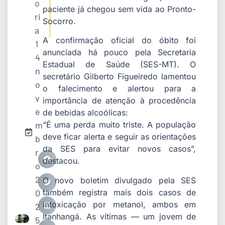
o
paciente já chegou sem vida ao Pronto-
ri
Socorro.
a
A confirmação oficial do óbito foi
1
anunciada há pouco pela Secretaria
4
Estadual de Saúde (SES-MT). O
n
secretário Gilberto Figueiredo lamentou
o
o falecimento e alertou para a
v
importância de atenção à procedência
e
de bebidas alcoólicas:
m
“É uma perda muito triste. A população
deve ficar alerta e seguir as orientações
b
da SES para evitar novos casos”,
r
destacou.
o
2
O novo boletim divulgado pela SES
também registra mais dois casos de
0
intoxicação por metanol, ambos em
2
Itanhangá. As vítimas — um jovem de
5