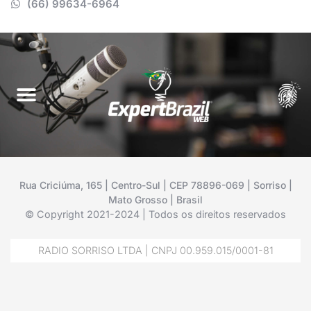
(66) 99634-6964
Rua Criciúma, 165 | Centro-Sul | CEP 78896-069 | Sorriso |
Mato Grosso | Brasil
© Copyright 2021-2024 | Todos os direitos reservados
RADIO SORRISO LTDA | CNPJ 00.959.015/0001-81