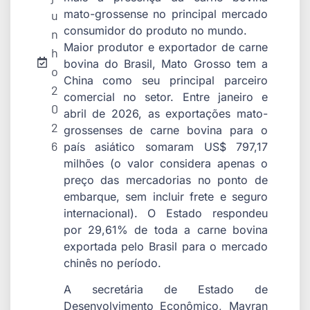
mato-grossense no principal mercado
u
consumidor do produto no mundo.
n
Maior produtor e exportador de carne
h
bovina do Brasil, Mato Grosso tem a
o
China como seu principal parceiro
2
comercial no setor. Entre janeiro e
0
abril de 2026, as exportações mato-
2
grossenses de carne bovina para o
6
país asiático somaram US$ 797,17
milhões (o valor considera apenas o
preço das mercadorias no ponto de
embarque, sem incluir frete e seguro
internacional). O Estado respondeu
por 29,61% de toda a carne bovina
exportada pelo Brasil para o mercado
chinês no período.
A secretária de Estado de
Desenvolvimento Econômico, Mayran