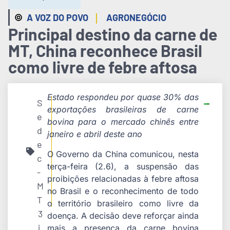
|
A VOZ DO POVO
AGRONEGÓCIO
Principal destino da carne de
MT, China reconhece Brasil
como livre de febre aftosa
Estado respondeu por quase 30% das
S
exportações brasileiras de carne
e
bovina para o mercado chinês entre
d
janeiro e abril deste ano
e
O Governo da China comunicou, nesta
c
terça-feira (2.6), a suspensão das
-
proibições relacionadas à febre aftosa
M
no Brasil e o reconhecimento de todo
T
o território brasileiro como livre da
3
doença. A decisão deve reforçar ainda
j
mais a presença da carne bovina