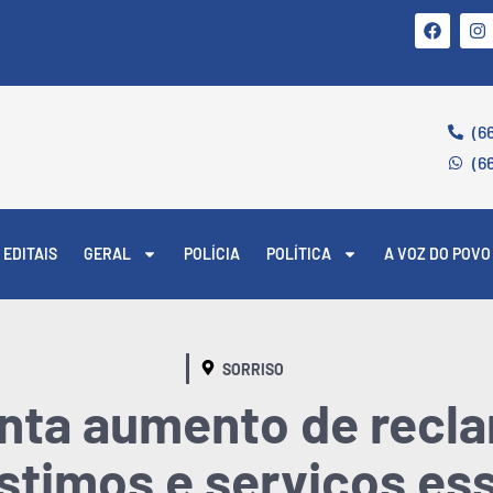
(6
(6
EDITAIS
GERAL
POLÍCIA
POLÍTICA
A VOZ DO POVO
SORRISO
ta aumento de recl
timos e serviços es