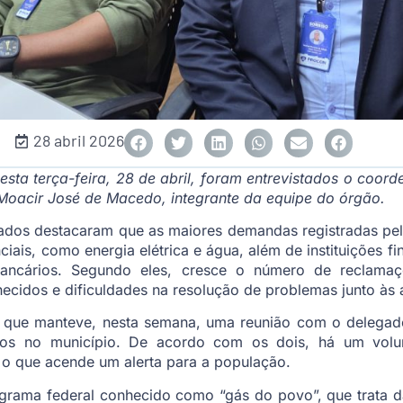
28 abril 2026
ta terça-feira, 28 de abril, foram entrevistados o coo
 Moacir José de Macedo, integrante da equipe do órgão.
vidados destacaram que as maiores demandas registradas 
iais, como energia elétrica e água, além de instituições f
bancários. Segundo eles, cresce o número de reclamaç
hecidos e dificuldades na resolução de problemas junto às 
 que manteve, nesta semana, uma reunião com o delegado
atos no município. De acordo com os dois, há um volu
 o que acende um alerta para a população.
grama federal conhecido como “gás do povo”, que trata d