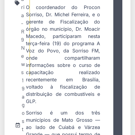
ri
O coordenador do Procon
Sorriso, Dr. Michel Ferreira, e o
a
gerente de Fiscalização do
-
órgão no município, Dr. Moacir
R
Macedo, participaram nesta
9
terça-feira (19) do programa A
N
Voz do Povo, da Sorriso FM,
e
onde compartilharam
w
informações sobre o curso de
s
capacitação realizado
recentemente em Brasília,
1
voltado à fiscalização de
9
distribuição de combustíveis e
a
GLP.
g
o
Sorriso é um dos três
municípios de Mato Grosso —
s
ao lado de Cuiabá e Várzea
t
Grande — que possui termo de