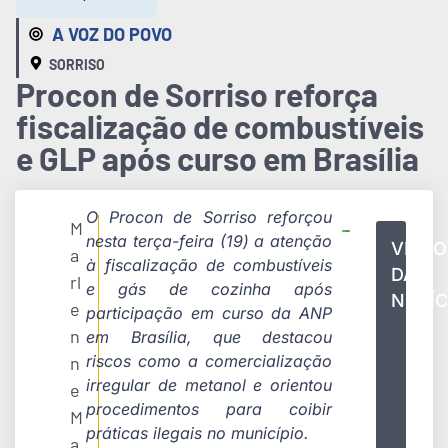
A VOZ DO POVO
SORRISO
Procon de Sorriso reforça
fiscalização de combustíveis
e GLP após curso em Brasília
O Procon de Sorriso reforçou
M
nesta terça-feira (19) a atenção
VÍDEO
a
à fiscalização de combustíveis
DA
rl
e gás de cozinha após
NOTÍC
e
participação em curso da ANP
n
em Brasília, que destacou
riscos como a comercialização
n
irregular de metanol e orientou
e
procedimentos para coibir
M
práticas ilegais no município.
a