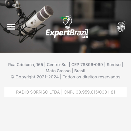
Rua Criciúma, 165 | Centro-Sul | CEP 78896-069 | Sorriso |
Mato Grosso | Brasil
© Copyright 2021-2024 | Todos os direitos reservados
RADIO SORRISO LTDA | CNPJ 00.959.015/0001-81