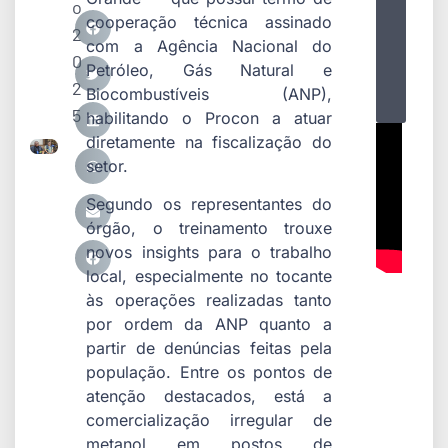
o
cooperação técnica assinado
2
com a Agência Nacional do
0
Petróleo, Gás Natural e
2
Biocombustíveis (ANP),
5
habilitando o Procon a atuar
diretamente na fiscalização do
setor.
Segundo os representantes do
órgão, o treinamento trouxe
novos insights para o trabalho
local, especialmente no tocante
às operações realizadas tanto
por ordem da ANP quanto a
partir de denúncias feitas pela
população. Entre os pontos de
atenção destacados, está a
comercialização irregular de
metanol em postos de