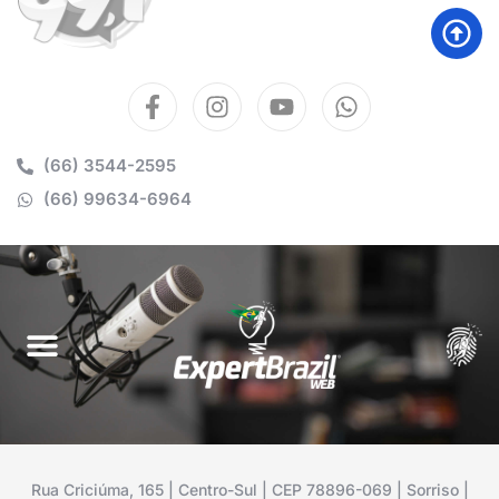
(66) 3544-2595
(66) 99634-6964
Rua Criciúma, 165 | Centro-Sul | CEP 78896-069 | Sorriso |