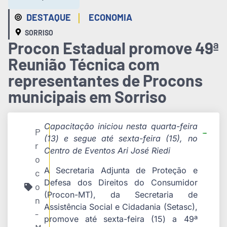
|
DESTAQUE
ECONOMIA
SORRISO
Procon Estadual promove 49ª
Reunião Técnica com
representantes de Procons
municipais em Sorriso
Capacitação iniciou nesta quarta-feira
P
(13) e segue até sexta-feira (15), no
r
Centro de Eventos Ari José Riedi
o
A Secretaria Adjunta de Proteção e
c
Defesa dos Direitos do Consumidor
o
(Procon-MT), da Secretaria de
n
Assistência Social e Cidadania (Setasc),
-
promove até sexta-feira (15) a 49ª