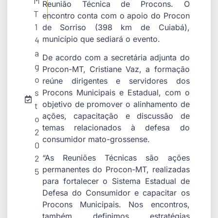
M
Reunião Técnica de Procons. O
T
encontro conta com o apoio do Procon
1
de Sorriso (398 km de Cuiabá),
município que sediará o evento.
4
a
De acordo com a secretária adjunta do
g
Procon-MT, Cristiane Vaz, a formação
o
reúne dirigentes e servidores dos
s
Procons Municipais e Estadual, com o
objetivo de promover o alinhamento de
t
ações, capacitação e discussão de
o
temas relacionados à defesa do
2
consumidor mato-grossense.
0
2
“As Reuniões Técnicas são ações
permanentes do Procon-MT, realizadas
5
para fortalecer o Sistema Estadual de
Defesa do Consumidor e capacitar os
Procons Municipais. Nos encontros,
também definimos estratégias