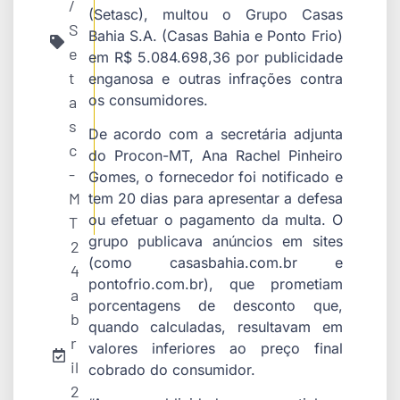
/
(Setasc), multou o Grupo Casas
S
Bahia S.A. (Casas Bahia e Ponto Frio)
e
em R$ 5.084.698,36 por publicidade
t
enganosa e outras infrações contra
os consumidores.
a
s
De acordo com a secretária adjunta
c
do Procon-MT, Ana Rachel Pinheiro
-
Gomes, o fornecedor foi notificado e
M
tem 20 dias para apresentar a defesa
ou efetuar o pagamento da multa. O
T
grupo publicava anúncios em sites
2
(como casasbahia.com.br e
4
pontofrio.com.br), que prometiam
a
porcentagens de desconto que,
b
quando calculadas, resultavam em
r
valores inferiores ao preço final
il
cobrado do consumidor.
2