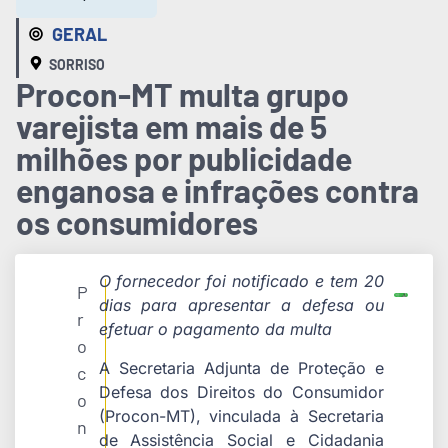
GERAL
SORRISO
Procon-MT multa grupo
varejista em mais de 5
milhões por publicidade
enganosa e infrações contra
os consumidores
O fornecedor foi notificado e tem 20
P
dias para apresentar a defesa ou
r
efetuar o pagamento da multa
o
A Secretaria Adjunta de Proteção e
c
Defesa dos Direitos do Consumidor
o
(Procon-MT), vinculada à Secretaria
n
de Assistência Social e Cidadania