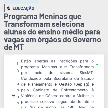
EDUCAÇÃO
Programa Meninas que
Transformam seleciona
alunas do ensino médio para
vagas em órgãos do Governo
de MT
Estão abertas as inscrições para o
1
programa Meninas que Transformam
4
por meio do sistema SiesMT.
j
Conduzido pela Secretaria de Estado
u
de Planejamento e Gestão (Seplag) e
n
pelo Gabinete de Enfrentamento à
Violência de Gênero contra a Mulher, o
h
processo seletivo segue aberto até o
o
dia 30 de junho, às 18h. Não há