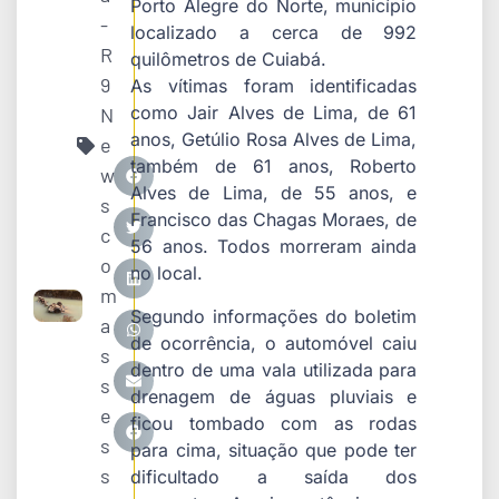
Porto Alegre do Norte
, município
-
localizado a cerca de 992
R
quilômetros de
Cuiabá
.
9
As vítimas foram identificadas
como Jair Alves de Lima, de 61
N
anos, Getúlio Rosa Alves de Lima,
e
também de 61 anos, Roberto
w
Alves de Lima, de 55 anos, e
s
Francisco das Chagas Moraes, de
c
56 anos. Todos morreram ainda
o
no local.
m
Segundo informações do boletim
a
de ocorrência, o automóvel caiu
s
dentro de uma vala utilizada para
s
drenagem de águas pluviais e
e
ficou tombado com as rodas
s
para cima, situação que pode ter
s
dificultado a saída dos