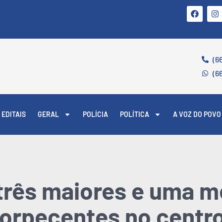
(6
(6
EDITAIS
GERAL
POLÍCIA
POLÍTICA
A VOZ DO POVO
três maiores e uma m
orpecentes no centro