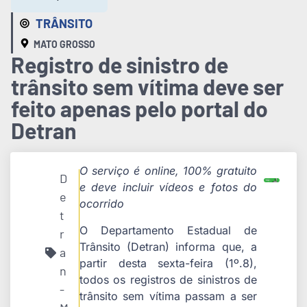
TRÂNSITO
MATO GROSSO
Registro de sinistro de
trânsito sem vítima deve ser
feito apenas pelo portal do
Detran
O serviço é online, 100% gratuito
D
e deve incluir vídeos e fotos do
e
ocorrido
t
O Departamento Estadual de
r
Trânsito (Detran) informa que, a
a
partir desta sexta-feira (1º.8),
n
todos os registros de sinistros de
-
trânsito sem vítima passam a ser