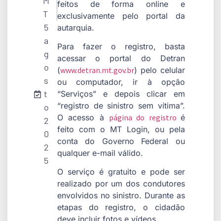
M
feitos de forma online e
T
exclusivamente pelo portal da
5
autarquia.
a
Para fazer o registro, basta
g
acessar o portal do Detran
o
(
www.detran.mt.gov.br
) pelo celular
s
ou computador, ir à opção
t
“Serviços” e depois clicar em
“registro de sinistro sem vítima”.
o
O acesso à
página do registro
é
2
feito com o MT Login, ou pela
0
conta do Governo Federal ou
2
qualquer e-mail válido.
5
O serviço é gratuito e pode ser
realizado por um dos condutores
envolvidos no sinistro. Durante as
etapas do registro, o cidadão
deve incluir fotos e vídeos.