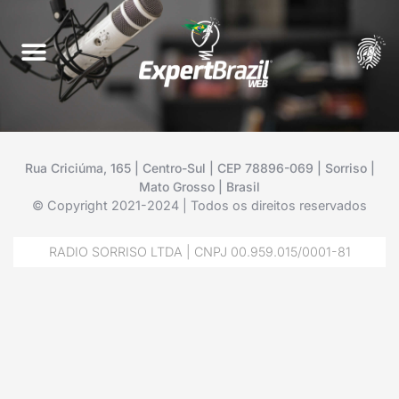
Rua Criciúma, 165 | Centro-Sul | CEP 78896-069 | Sorriso |
Mato Grosso | Brasil
© Copyright 2021-2024 | Todos os direitos reservados
RADIO SORRISO LTDA | CNPJ 00.959.015/0001-81