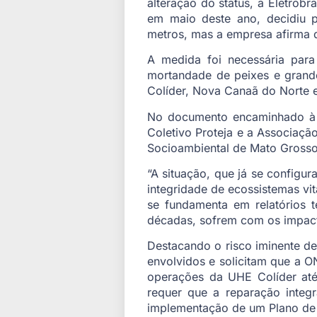
alteração do status, a Eletro
em maio deste ano, decidiu p
metros, mas a empresa afirma 
A medida foi necessária para
mortandade de peixes e grande
Colíder, Nova Canaã do Norte e
No documento encaminhado à 
Coletivo Proteja e a Associaçã
Socioambiental de Mato Grosso
“A situação, que já se configu
integridade de ecossistemas vi
se fundamenta em relatórios t
décadas, sofrem com os impact
Destacando o risco iminente de
envolvidos e solicitam que a O
operações da UHE Colíder até
requer que a reparação integ
implementação de um Plano de 