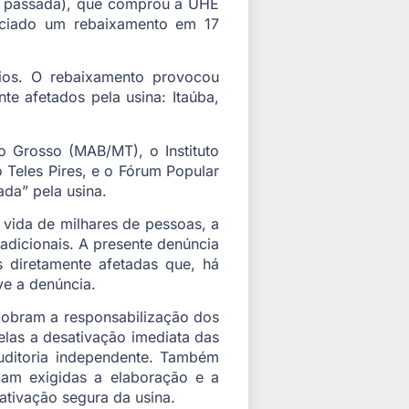
na passada), que comprou a UHE
unciado um rebaixamento em 17
rios. O rebaixamento provocou
e afetados pela usina: Itaúba,
Grosso (MAB/MT), o Instituto
 Teles Pires, e o Fórum Popular
da” pela usina.
 vida de milhares de pessoas, a
adicionais. A presente denúncia
s diretamente afetadas que, há
e a denúncia.
 cobram a responsabilização dos
elas a desativação imediata das
uditoria independente. Também
jam exigidas a elaboração e a
tivação segura da usina.