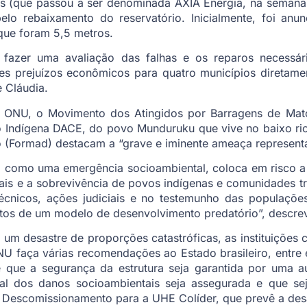
bras (que passou a ser denominada AXIA Energia, na sema
elo rebaixamento do reservatório. Inicialmente, foi an
que foram 5,5 metros.
 fazer uma avaliação das falhas e os reparos necessá
s prejuízos econômicos para quatro municípios diretament
 Cláudia.
ONU, o Movimento dos Atingidos por Barragens de Mato 
o Indígena DACE, do povo Munduruku que vive no baixo rio
 (Formad) destacam a “grave e iminente ameaça representa
ra como uma emergência socioambiental, coloca em risco a
tais e a sobrevivência de povos indígenas e comunidades tr
écnicos, ações judiciais e no testemunho das populaçõe
os de um modelo de desenvolvimento predatório”, descrev
 um desastre de proporções catastróficas, as instituições
NU faça várias recomendações ao Estado brasileiro, entre 
 que a segurança da estrutura seja garantida por uma a
ral dos danos socioambientais seja assegurada e que se
Descomissionamento para a UHE Colíder, que prevê a desa