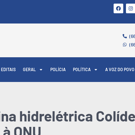
(6
(6
EDITAIS
GERAL
POLÍCIA
POLÍTICA
A VOZ DO POVO
na hidrelétrica Colíd
 à ONU