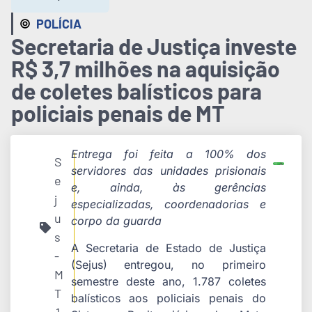
POLÍCIA
Secretaria de Justiça investe
R$ 3,7 milhões na aquisição
de coletes balísticos para
policiais penais de MT
Entrega foi feita a 100% dos
S
servidores das unidades prisionais
e
e, ainda, às gerências
j
especializadas, coordenadorias e
u
corpo da guarda
s
A Secretaria de Estado de Justiça
-
(Sejus) entregou, no primeiro
M
semestre deste ano, 1.787 coletes
T
balísticos aos policiais penais do