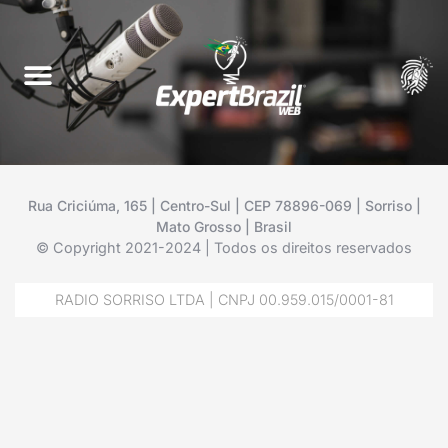
Rua Criciúma, 165 | Centro-Sul | CEP 78896-069 | Sorriso |
Mato Grosso | Brasil
© Copyright 2021-2024 | Todos os direitos reservados
RADIO SORRISO LTDA | CNPJ 00.959.015/0001-81