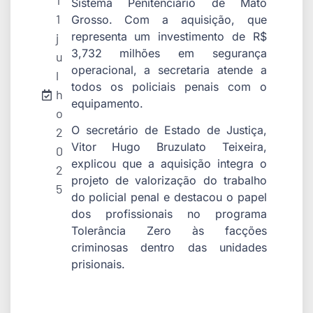
1
Sistema Penitenciário de Mato
1
Grosso. Com a aquisição, que
representa um investimento de R$
j
3,732 milhões em segurança
u
operacional, a secretaria atende a
l
todos os policiais penais com o
h
equipamento.
o
O secretário de Estado de Justiça,
2
Vitor Hugo Bruzulato Teixeira,
0
explicou que a aquisição integra o
2
projeto de valorização do trabalho
5
do policial penal e destacou o papel
dos profissionais no programa
Tolerância Zero às facções
criminosas dentro das unidades
prisionais.