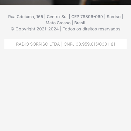
Rua Criciúma, 165 | Centro-Sul | CEP 78896-069 | Sorriso |
Mato Grosso | Brasil
© Copyright 2021-2024 | Todos os direitos reservados
RADIO SORRISO LTDA | CNPJ 00.959.015/0001-81