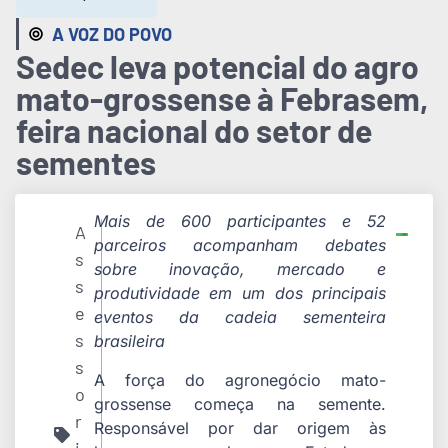
A VOZ DO POVO
Sedec leva potencial do agro
mato-grossense à Febrasem,
feira nacional do setor de
sementes
Mais de 600 participantes e 52
A
parceiros acompanham debates
s
sobre inovação, mercado e
s
produtividade em um dos principais
e
eventos da cadeia sementeira
s
brasileira
s
A força do agronegócio mato-
o
grossense começa na semente.
r
Responsável por dar origem às