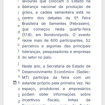
i
lavouras que colocam o Estado na
a
liderança nacional da produção de
grãos, a cadeia sementeira está no
/
centro dos debates da 5ª Feira
S
Brasileira de Sementes (Febrasem),
e
que começou nesta quarta-feira
d
(17.6), em Rondonópolis. O evento
e
reúne mais de 600 participantes, 52
c
parceiros e algumas das principais
1
lideranças, pesquisadores e empresas
8
do setor no país.
j
Neste ano, a Secretaria de Estado de
u
Desenvolvimento Econômico (Sedec-
n
MT) participa da feira com um
h
estande próprio pela primeira vez. No
o
espaço, produtores e empresários
podem obter informações sobre
2
incentivos fiscais, linhas de
0