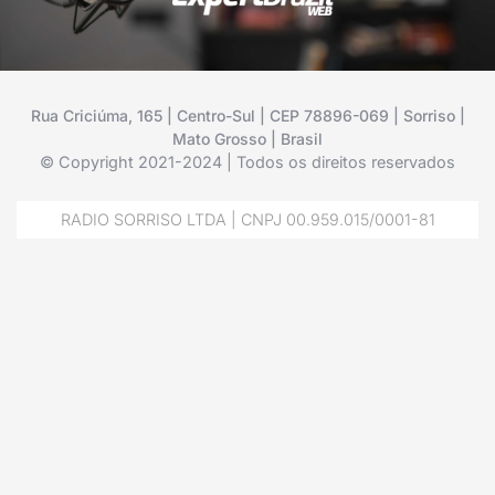
Rua Criciúma, 165 | Centro-Sul | CEP 78896-069 | Sorriso |
Mato Grosso | Brasil
© Copyright 2021-2024 | Todos os direitos reservados
RADIO SORRISO LTDA | CNPJ 00.959.015/0001-81