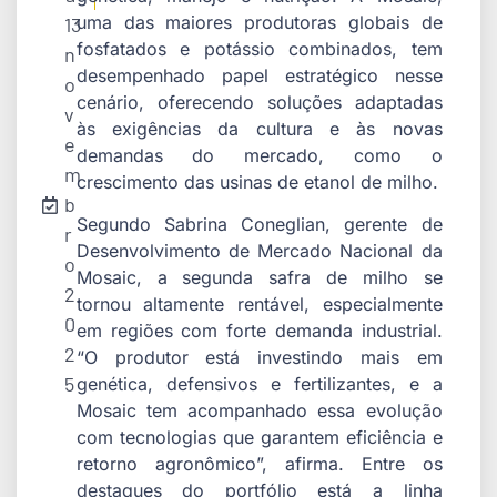
uma das maiores produtoras globais de
13
fosfatados e potássio combinados, tem
n
desempenhado papel estratégico nesse
o
cenário, oferecendo soluções adaptadas
v
às exigências da cultura e às novas
e
demandas do mercado, como o
m
crescimento das usinas de etanol de milho.
b
Segundo Sabrina Coneglian, gerente de
r
Desenvolvimento de Mercado Nacional da
o
Mosaic, a segunda safra de milho se
2
tornou altamente rentável, especialmente
0
em regiões com forte demanda industrial.
2
“O produtor está investindo mais em
5
genética, defensivos e fertilizantes, e a
Mosaic tem acompanhado essa evolução
com tecnologias que garantem eficiência e
retorno agronômico”, afirma. Entre os
destaques do portfólio está a linha