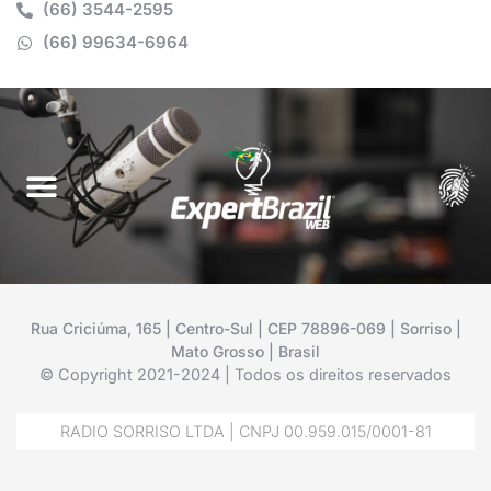
(66) 3544-2595
(66) 99634-6964
Rua Criciúma, 165 | Centro-Sul | CEP 78896-069 | Sorriso |
Mato Grosso | Brasil
© Copyright 2021-2024 | Todos os direitos reservados
RADIO SORRISO LTDA | CNPJ 00.959.015/0001-81