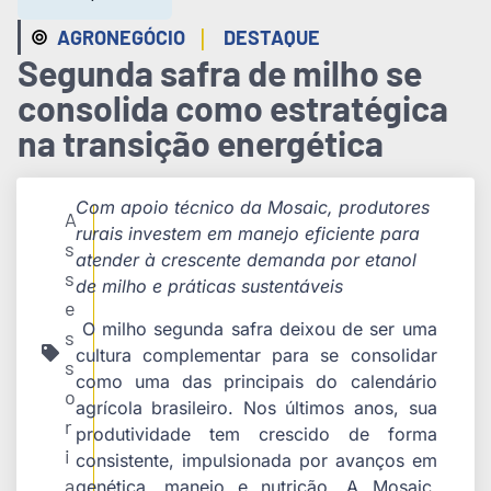
|
AGRONEGÓCIO
DESTAQUE
Segunda safra de milho se
consolida como estratégica
na transição energética
Com apoio técnico da Mosaic, produtores
A
rurais investem em manejo eficiente para
s
atender à crescente demanda por etanol
s
de milho e práticas sustentáveis
e
O milho segunda safra deixou de ser uma
s
cultura complementar para se consolidar
s
como uma das principais do calendário
o
agrícola brasileiro. Nos últimos anos, sua
r
produtividade tem crescido de forma
i
consistente, impulsionada por avanços em
a
genética, manejo e nutrição. A Mosaic,