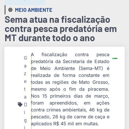
MEIO AMBIENTE
Sema atua na fiscalização
contra pesca predatória em
MT durante todo o ano
A fiscalização contra pesca
G
predatória da Secretaria de Estado
a
de Meio Ambiente (Sema-MT) é
z
realizada de forma constante em
e
todas as regiões de Mato Grosso,
t
mesmo após o fim da piracema.
Nos 15 primeiros dias de março,
a
foram apreendidos, em ações
D
contra crimes ambientais, 46 kg de
i
pescado, 26 kg de carne de caça e
g
aplicados R$ 45 mil em multas.
i