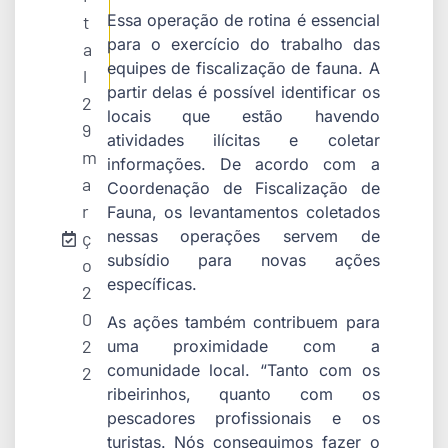
Essa operação de rotina é essencial
t
para o exercício do trabalho das
a
equipes de fiscalização de fauna. A
l
partir delas é possível identificar os
2
locais que estão havendo
9
atividades ilícitas e coletar
m
informações. De acordo com a
a
Coordenação de Fiscalização de
r
Fauna, os levantamentos coletados
nessas operações servem de
ç
subsídio para novas ações
o
específicas.
2
0
As ações também contribuem para
2
uma proximidade com a
comunidade local. “Tanto com os
2
ribeirinhos, quanto com os
pescadores profissionais e os
turistas. Nós conseguimos fazer o