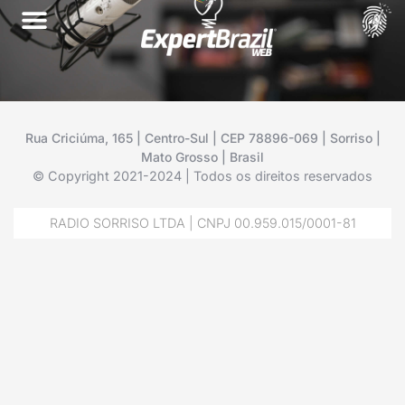
Rua Criciúma, 165 | Centro-Sul | CEP 78896-069 | Sorriso |
Mato Grosso | Brasil
© Copyright 2021-2024 | Todos os direitos reservados
RADIO SORRISO LTDA | CNPJ 00.959.015/0001-81