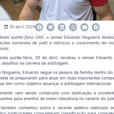
30 abril 2026
sta quinta-feira (30), o sensei Eduardo Nogueira desta
ções nacionais de judô e reforçou o crescimento da m
ivos.
ta quinta-feira, 30 de abril, recebeu o sensei Eduardo 
s desafios na carreira de arbitragem.
io Nogueira, Eduardo segue os passos da família dentro d
está se preparando para atuar em duas importantes compet
 tem como objetivo alcançar a arbitragem internacional.
cimento vem sendo construído com dedicação e constant
entes para eventos de maior relevância no cenário do judô 
o também comentou sobre o recente seletivo realizado em
dos participantes conquistaram classificação para compet