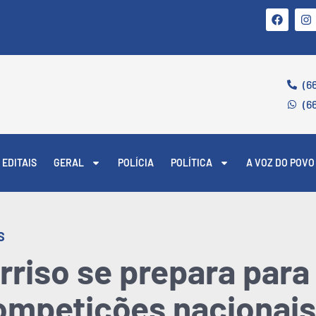
(6
(6
EDITAIS
GERAL
POLÍCIA
POLÍTICA
A VOZ DO POVO
S
rriso se prepara par
ompetições nacionais