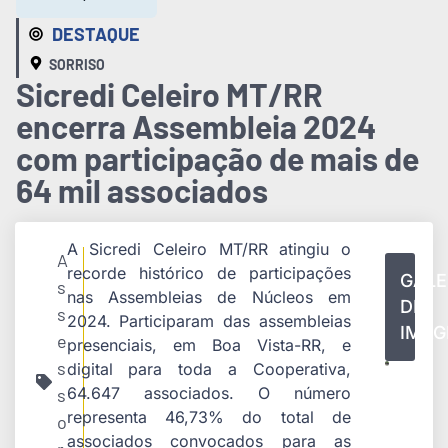
DESTAQUE
SORRISO
Sicredi Celeiro MT/RR
encerra Assembleia 2024
com participação de mais de
64 mil associados
A Sicredi Celeiro MT/RR atingiu o
A
recorde histórico de participações
GALE
s
nas Assembleias de Núcleos em
DE
s
2024. Participaram das assembleias
IMAG
e
presenciais, em Boa Vista-RR, e
s
digital para toda a Cooperativa,
64.647 associados. O número
s
representa 46,73% do total de
o
associados convocados para as