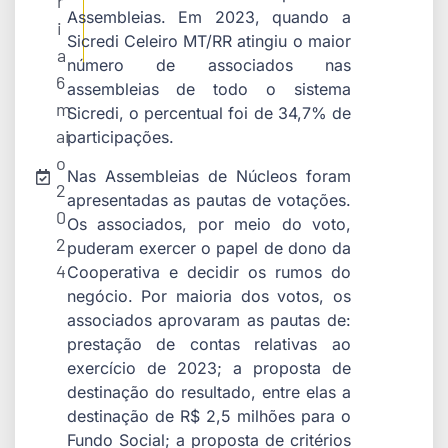
r
Assembleias. Em 2023, quando a
i
Sicredi Celeiro MT/RR atingiu o maior
a
número de associados nas
6
assembleias de todo o sistema
m
Sicredi, o percentual foi de 34,7% de
ai
participações.
o
Nas Assembleias de Núcleos foram
2
apresentadas as pautas de votações.
0
Os associados, por meio do voto,
2
puderam exercer o papel de dono da
4
Cooperativa e decidir os rumos do
negócio. Por maioria dos votos, os
associados aprovaram as pautas de:
prestação de contas relativas ao
exercício de 2023; a proposta de
destinação do resultado, entre elas a
destinação de R$ 2,5 milhões para o
Fundo Social; a proposta de critérios