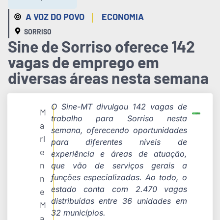
|
A VOZ DO POVO
ECONOMIA
SORRISO
Sine de Sorriso oferece 142
vagas de emprego em
diversas áreas nesta semana
O Sine-MT divulgou 142 vagas de
M
trabalho para Sorriso nesta
a
semana, oferecendo oportunidades
rl
para diferentes níveis de
e
experiência e áreas de atuação,
n
que vão de serviços gerais a
funções especializadas. Ao todo, o
n
estado conta com 2.470 vagas
e
distribuídas entre 36 unidades em
M
32 municípios.
a