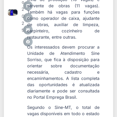
o
servente de obras (11 vagas).
2
Também há vagas para funções
0
como operador de caixa, ajudante
2
de obras, auxiliar de limpeza,
5
carpinteiro, cozinheiro de
restaurante, entre outras.
Os interessados devem procurar a
Unidade de Atendimento Sine
Sorriso, que fica à disposição para
orientar sobre documentação
necessária, cadastro e
encaminhamentos. A lista completa
das oportunidades é atualizada
diariamente e pode ser consultada
no Portal Emprega Brasil.
Segundo o Sine-MT, o total de
vagas disponíveis em todo o estado