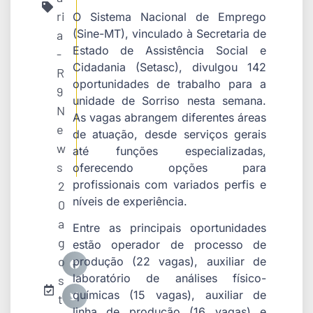
ri
O Sistema Nacional de Emprego
(Sine-MT), vinculado à Secretaria de
a
Estado de Assistência Social e
-
Cidadania (Setasc), divulgou 142
R
oportunidades de trabalho para a
9
unidade de Sorriso nesta semana.
N
As vagas abrangem diferentes áreas
e
de atuação, desde serviços gerais
w
até funções especializadas,
s
oferecendo opções para
profissionais com variados perfis e
2
níveis de experiência.
0
a
Entre as principais oportunidades
g
estão operador de processo de
o
produção (22 vagas), auxiliar de
laboratório de análises físico-
s
químicas (15 vagas), auxiliar de
t
linha de produção (16 vagas) e