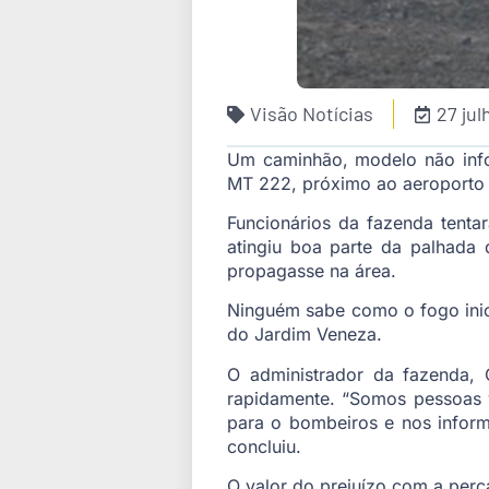
Visão Notícias
27 ju
Um caminhão, modelo não info
MT 222, próximo ao aeroporto p
Funcionários da fazenda tent
atingiu boa parte da palhada
propagasse na área.
Ninguém sabe como o fogo inic
do Jardim Veneza.
O administrador da fazenda, 
rapidamente. “Somos pessoas v
para o bombeiros e nos inform
concluiu.
O valor do prejuízo com a per