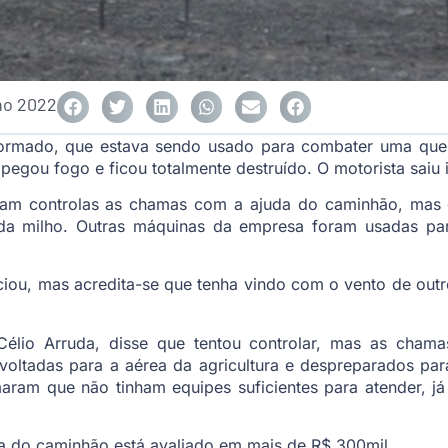
lho 2022
rmado, que estava sendo usado para combater uma quei
egou fogo e ficou totalmente destruído. O motorista saiu 
aram controlas as chamas com a ajuda do caminhão, mas 
 da milho. Outras máquinas da empresa foram usadas para
iou, mas acredita-se que tenha vindo com o vento de outr
Célio Arruda, disse que tentou controlar, mas as cha
oltadas para a aérea da agricultura e despreparados par
aram que não tinham equipes suficientes para atender, j
ca do caminhão está avaliado em mais de R$ 300mil.