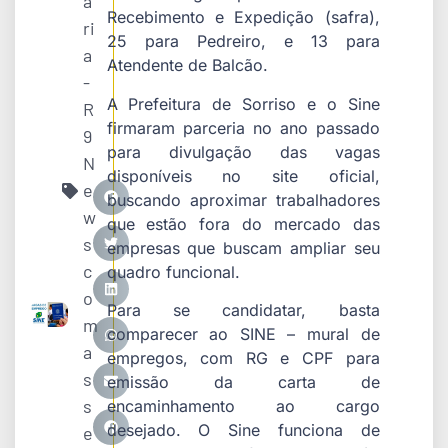
a
Recebimento e Expedição (safra),
ri
25 para Pedreiro, e 13 para
a
Atendente de Balcão.
-
A Prefeitura de Sorriso e o Sine
R
firmaram parceria no ano passado
9
para divulgação das vagas
N
disponíveis no site oficial,
e
buscando aproximar trabalhadores
w
que estão fora do mercado das
s
empresas que buscam ampliar seu
c
quadro funcional.
o
Para se candidatar, basta
m
comparecer ao SINE – mural de
a
empregos, com RG e CPF para
s
emissão da carta de
s
encaminhamento ao cargo
desejado. O Sine funciona de
e