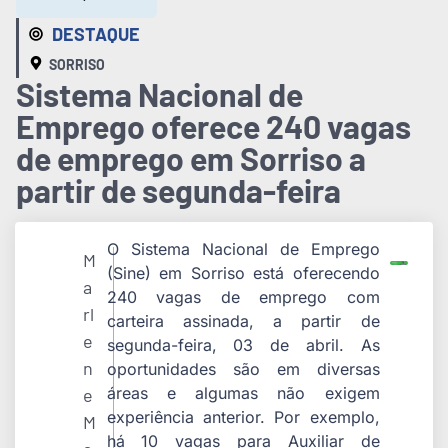
DESTAQUE
SORRISO
Sistema Nacional de
Emprego oferece 240 vagas
de emprego em Sorriso a
partir de segunda-feira
O Sistema Nacional de Emprego
M
(Sine) em Sorriso está oferecendo
a
240 vagas de emprego com
rl
carteira assinada, a partir de
e
segunda-feira, 03 de abril. As
n
oportunidades são em diversas
áreas e algumas não exigem
e
experiência anterior. Por exemplo,
M
há 10 vagas para Auxiliar de