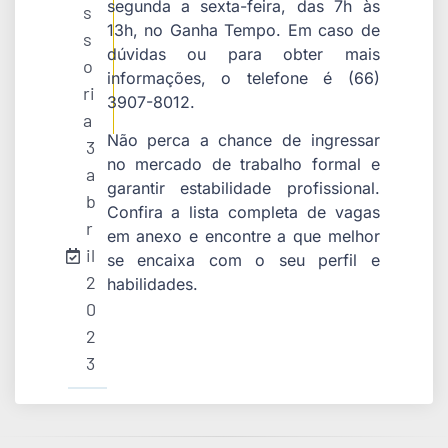
segunda a sexta-feira, das 7h às
s
13h, no Ganha Tempo. Em caso de
s
dúvidas ou para obter mais
o
informações, o telefone é (66)
ri
3907-8012.
a
Não perca a chance de ingressar
3
no mercado de trabalho formal e
a
garantir estabilidade profissional.
b
Confira a lista completa de vagas
r
em anexo e encontre a que melhor
il
se encaixa com o seu perfil e
2
habilidades.
0
2
3