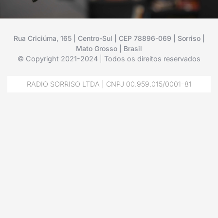
Rua Criciúma, 165 | Centro-Sul | CEP 78896-069 | Sorriso |
Mato Grosso | Brasil
© Copyright 2021-2024 | Todos os direitos reservados
RADIO SORRISO LTDA | CNPJ 00.959.015/0001-81