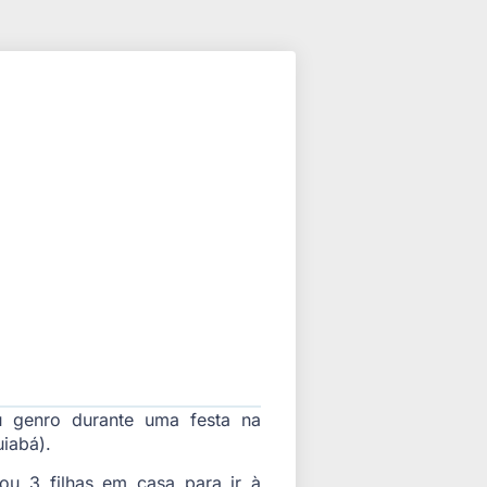
u genro durante uma festa na
iabá).
ou 3 filhas em casa para ir à