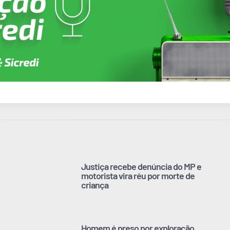
Justiça recebe denúncia do MP e
motorista vira réu por morte de
criança
Homem é preso por exploração