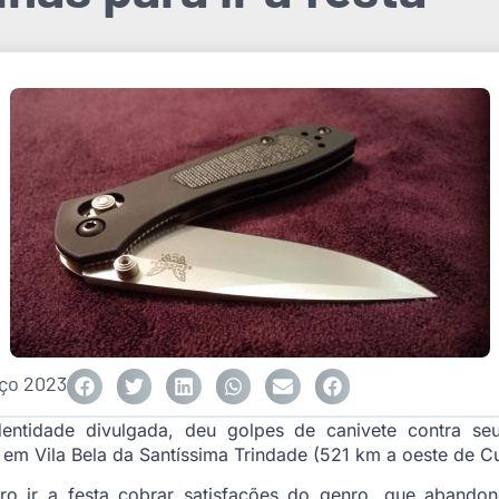
ço 2023
ntidade divulgada, deu golpes de canivete contra se
m Vila Bela da Santíssima Trindade (521 km a oeste de Cu
o ir a festa cobrar satisfações do genro, que abandon