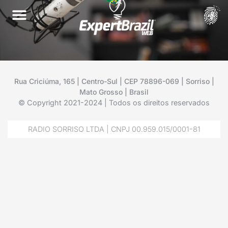
Rua Criciúma, 165 | Centro-Sul | CEP 78896-069 | Sorriso |
Mato Grosso | Brasil
© Copyright 2021-2024 | Todos os direitos reservados
RADIO SORRISO LTDA | CNPJ 00.959.015/0001-81