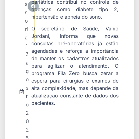
bariátrica contribui no controle de
s
doenças como diabete tipo 2,
s
hipertensão e apneia do sono.
o
ri
O secretário de Saúde, Vanio
Jordani, informa que novas
a
consultas pré-operatórias já estão
1
agendadas e reforça a importância
3
de manter os cadastros atualizados
a
para agilizar o atendimento. O
g
programa Fila Zero busca zerar a
o
espera para cirurgias e exames de
s
alta complexidade, mas depende da
t
atualização constante de dados dos
pacientes.
o
2
0
2
5