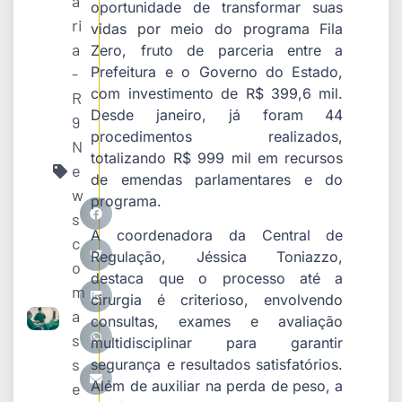
a
oportunidade de transformar suas
ri
vidas por meio do programa Fila
a
Zero, fruto de parceria entre a
Prefeitura e o Governo do Estado,
-
com investimento de R$ 399,6 mil.
R
Desde janeiro, já foram 44
9
procedimentos realizados,
N
totalizando R$ 999 mil em recursos
e
de emendas parlamentares e do
w
programa.
s
A coordenadora da Central de
c
Regulação, Jéssica Toniazzo,
o
destaca que o processo até a
m
cirurgia é criterioso, envolvendo
a
consultas, exames e avaliação
s
multidisciplinar para garantir
s
segurança e resultados satisfatórios.
Além de auxiliar na perda de peso, a
e