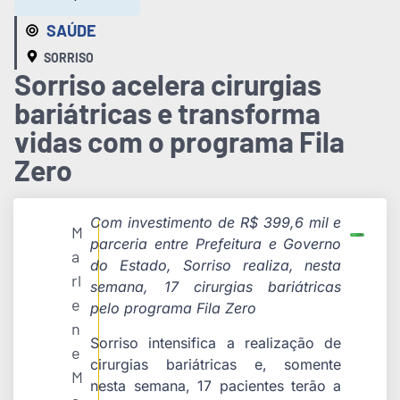
SAÚDE
SORRISO
Sorriso acelera cirurgias
bariátricas e transforma
vidas com o programa Fila
Zero
Com investimento de R$ 399,6 mil e
M
parceria entre Prefeitura e Governo
a
do Estado, Sorriso realiza, nesta
rl
semana, 17 cirurgias bariátricas
e
pelo programa Fila Zero
n
Sorriso intensifica a realização de
e
cirurgias bariátricas e, somente
M
nesta semana, 17 pacientes terão a