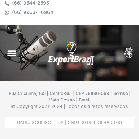
(66) 3544-2595
(66) 99634-6964
Rua Criciúma, 165 | Centro-Sul | CEP 78896-069 | Sorriso |
Mato Grosso | Brasil
© Copyright 2021-2024 | Todos os direitos reservados
RADIO SORRISO LTDA | CNPJ 00.959.015/0001-81