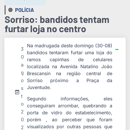
POLÍCIA
Sorriso: bandidos tentam
furtar loja no centro
Na madrugada deste domingo (30-08)
3
bandidos tentaram furtar uma loja do
0
ramos capinhas de celulares
a
localizada na Avenida Natalino João
g
Brescansin na região central de
o
Sorriso próximo a Praça da
Juventude.
s
t
Segundo informações, eles
o
conseguiram arrombar, quebrando a
2
porta de vidro do estabelecimento,
0
porém , ao perceber que foram
visualizados por outras pessoas que
2