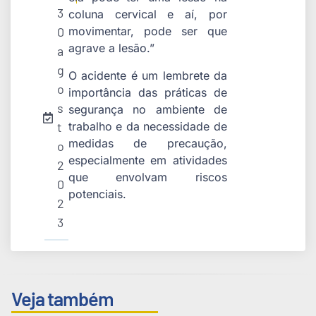
3
coluna cervical e aí, por
0
movimentar, pode ser que
agrave a lesão.”
a
g
O acidente é um lembrete da
o
importância das práticas de
s
segurança no ambiente de
trabalho e da necessidade de
t
medidas de precaução,
o
especialmente em atividades
2
que envolvam riscos
0
potenciais.
2
3
Veja também