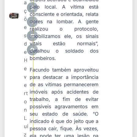
a
pelo local. A vítima está
ç
consciente e orientada, relata
õ
dores na lombar. A gente
e
realizou o protocolo,
s
imobilizamos ele, os sinais
d
vitais estão normais”,
detalhou o soldado dos
e
bombeiros.
H
e
Facundo também aproveitou
v
para destacar a importância
e
de as vítimas permanecerem
imóveis após acidentes de
rt
trabalho, a fim de evitar
o
possíveis agravamentos em
n
seu estado de saúde. “O
L
indicado é que do jeito que a
ui
pessoa cair, fique. Às vezes,
z
ela pode ter uma lesão na