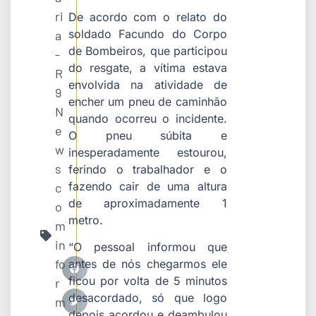
ri
De acordo com o relato do
soldado Facundo do Corpo
a
de Bombeiros, que participou
-
do resgate, a vítima estava
R
envolvida na atividade de
9
encher um pneu de caminhão
N
quando ocorreu o incidente.
e
O pneu súbita e
w
inesperadamente estourou,
s
ferindo o trabalhador e o
fazendo cair de uma altura
c
de aproximadamente 1
o
metro.
m
in
“O pessoal informou que
fo
antes de nós chegarmos ele
ficou por volta de 5 minutos
r
desacordado, só que logo
m
depois acordou e deambulou