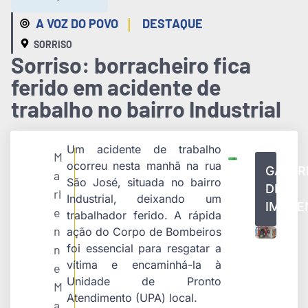
|
A VOZ DO POVO
DESTAQUE
SORRISO
Sorriso: borracheiro fica
ferido em acidente de
trabalho no bairro Industrial
Um acidente de trabalho
M
ocorreu nesta manhã na rua
GALER
a
São José, situada no bairro
DE
rl
Industrial, deixando um
IMAGE
e
trabalhador ferido. A rápida
n
ação do Corpo de Bombeiros
foi essencial para resgatar a
n
vítima e encaminhá-la à
e
Unidade de Pronto
M
Atendimento (UPA) local.
a