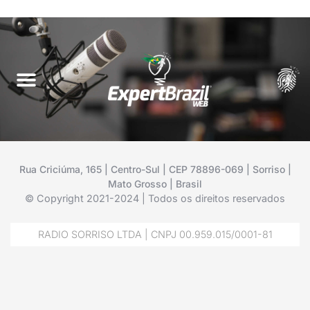
Rua Criciúma, 165 | Centro-Sul | CEP 78896-069 | Sorriso |
Mato Grosso | Brasil
© Copyright 2021-2024 | Todos os direitos reservados
RADIO SORRISO LTDA | CNPJ 00.959.015/0001-81