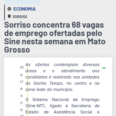
ECONOMIA
SORRISO
Sorriso concentra 68 vagas
de emprego ofertadas pelo
Sine nesta semana em Mato
Grosso
As ofertas contemplam diversas
M
áreas e o atendimento aos
a
candidatos é realizado nas unidades
rl
do Ganha Tempo, no centro e na
e
zona leste do município.
n
O Sistema Nacional de Emprego
n
(Sine-MT), ligado à Secretaria de
e
Estado de Assistência Social e