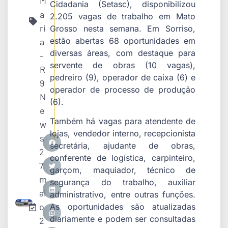
M
Cidadania (Setasc), disponibilizou
a
2.205 vagas de trabalho em Mato
ri
Grosso nesta semana. Em Sorriso,
estão abertas 68 oportunidades em
a
diversas áreas, com destaque para
-
servente de obras (10 vagas),
R
pedreiro (9), operador de caixa (6) e
9
operador de processo de produção
N
(6).
e
Também há vagas para atendente de
w
lojas, vendedor interno, recepcionista
s
secretária, ajudante de obras,
2
conferente de logística, carpinteiro,
7
garçom, maquiador, técnico de
m
segurança do trabalho, auxiliar
ai
administrativo, entre outras funções.
o
As oportunidades são atualizadas
diariamente e podem ser consultadas
2