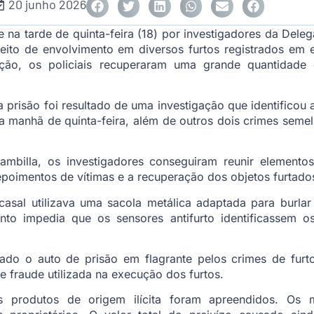
20 junho 2026
e na tarde de quinta-feira (18) por investigadores da Dele
peito de envolvimento em diversos furtos registrados em 
ação, os policiais recuperaram uma grande quantidade
a prisão foi resultado de uma investigação que identificou
a manhã de quinta-feira, além de outros dois crimes seme
mbilla, os investigadores conseguiram reunir elementos
depoimentos de vítimas e a recuperação dos objetos furtado
asal utilizava uma sacola metálica adaptada para burlar
to impedia que os sensores antifurto identificassem os
vrado o auto de prisão em flagrante pelos crimes de furt
e fraude utilizada na execução dos furtos.
s produtos de origem ilícita foram apreendidos. Os m