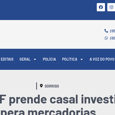
(6
(6
EDITAIS
GERAL
POLÍCIA
POLÍTICA
A VOZ DO POVO
SORRISO
F prende casal invest
upera mercadorias