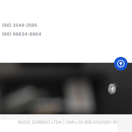
(66) 3544-2595
(66) 99634-6964
RADIO SORRISO LTDA | CNPJ 00.959.015/0001-81