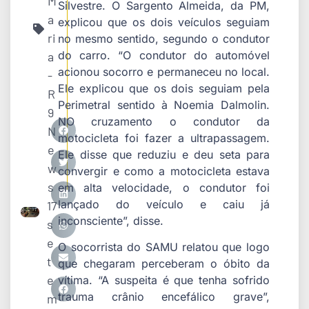
M
Silvestre. O Sargento Almeida, da PM,
a
explicou que os dois veículos seguiam
ri
no mesmo sentido, segundo o condutor
do carro. “O condutor do automóvel
a
acionou socorro e permaneceu no local.
-
Ele explicou que os dois seguiam pela
R
Perimetral sentido à Noemia Dalmolin.
9
NO cruzamento o condutor da
N
motocicleta foi fazer a ultrapassagem.
e
Ele disse que reduziu e deu seta para
w
convergir e como a motocicleta estava
s
em alta velocidade, o condutor foi
lançado do veículo e caiu já
17
inconsciente”, disse.
s
e
O socorrista do SAMU relatou que logo
t
que chegaram perceberam o óbito da
e
vítima. “A suspeita é que tenha sofrido
trauma crânio encefálico grave”,
m