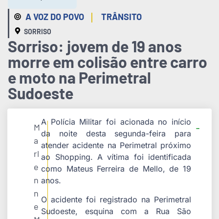
|
A VOZ DO POVO
TRÂNSITO
SORRISO
Sorriso: jovem de 19 anos
morre em colisão entre carro
e moto na Perimetral
Sudoeste
A Polícia Militar foi acionada no início
M
da noite desta segunda-feira para
a
atender acidente na Perimetral próximo
rl
ao Shopping. A vítima foi identificada
e
como Mateus Ferreira de Mello, de 19
n
anos.
n
O acidente foi registrado na Perimetral
e
Sudoeste, esquina com a Rua São