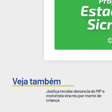
Veja também
Justiça recebe denúncia do MP e
motorista vira réu por morte de
criança