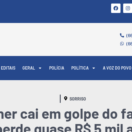
(6
(6
EDITAIS
GERAL
POLÍCIA
POLÍTICA
A VOZ DO POVO
SORRISO
her cai em golpe do f
erde quase R$ 5 mil a