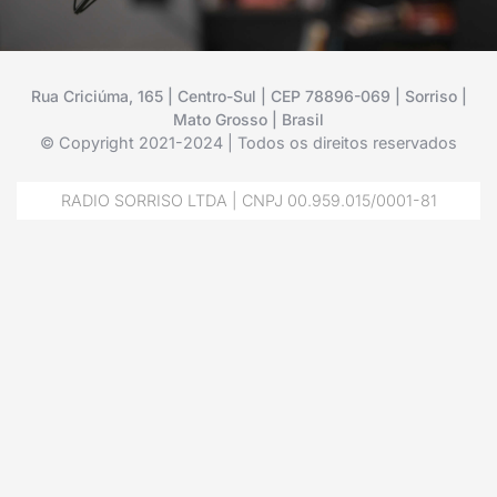
Rua Criciúma, 165 | Centro-Sul | CEP 78896-069 | Sorriso |
Mato Grosso | Brasil
© Copyright 2021-2024 | Todos os direitos reservados
RADIO SORRISO LTDA | CNPJ 00.959.015/0001-81