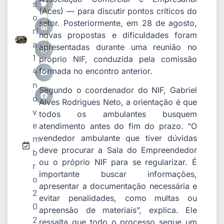
s
(Aces) — para discutir pontos críticos do
o
setor. Posteriormente, em 28 de agosto,
ri
novas propostas e dificuldades foram
a
apresentadas durante uma reunião no
1
próprio NIF, conduzida pela comissão
4
formada no encontro anterior.
n
Segundo o coordenador do NIF, Gabriel
o
Alves Rodrigues Neto, a orientação é que
v
todos os ambulantes busquem
e
atendimento antes do fim do prazo. “O
m
vendedor ambulante que tiver dúvidas
deve procurar a Sala do Empreendedor
b
ou o próprio NIF para se regularizar. É
r
importante buscar informações,
o
apresentar a documentação necessária e
2
evitar penalidades, como multas ou
0
apreensão de materiais”, explica. Ele
2
ressalta que todo o processo segue um