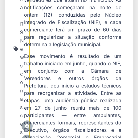
a
notificações começaram na noite de
ontem (12), conduzidas pelo Núcleo
-
Integrado de Fiscalização (NIF), e cada
R
comerciante terá um prazo de 60 dias
9
para regularizar a situação conforme
N
determina a legislação municipal.
e
Esse movimento é resultado de um
w
trabalho iniciado em junho, quando o NIF,
s
em conjunto com a Câmara de
c
Vereadores e outros órgãos da
o
Prefeitura, deu início a estudos técnicos
m
para reorganizar a atividade. Entre as
a
etapas, uma audiência pública realizada
s
em 27 de junho reuniu mais de 100
s
participantes — entre ambulantes,
comerciantes formais, representantes do
e
Executivo, órgãos fiscalizadores e a
s
Associação Comercial e Empresarial