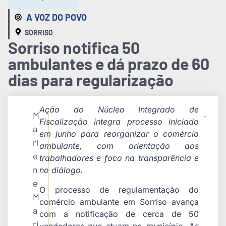
A VOZ DO POVO
SORRISO
Sorriso notifica 50
ambulantes e dá prazo de 60
dias para regularização
Ação do Núcleo Integrado de
M
Fiscalização integra processo iniciado
a
em junho para reorganizar o comércio
rl
ambulante, com orientação aos
e
trabalhadores e foco na transparência e
n
no diálogo.
e
O processo de regulamentação do
M
comércio ambulante em Sorriso avança
a
com a notificação de cerca de 50
ri
vendedores que atuam no município. As