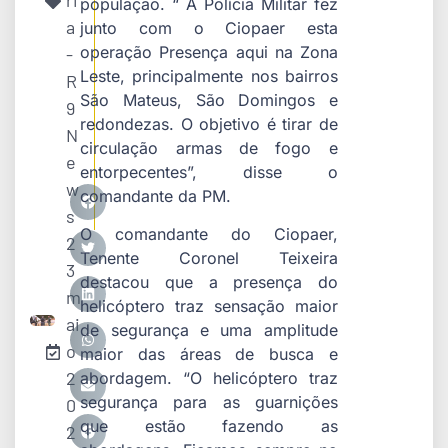
ri
população. “ A Polícia Militar fez
a
junto com o Ciopaer esta
operação Presença aqui na Zona
-
Leste, principalmente nos bairros
R
São Mateus, São Domingos e
9
redondezas. O objetivo é tirar de
N
circulação armas de fogo e
e
entorpecentes”, disse o
w
comandante da PM.
s
O comandante do Ciopaer,
2
Tenente Coronel Teixeira
3
destacou que a presença do
m
helicóptero traz sensação maior
ai
de segurança e uma amplitude
o
maior das áreas de busca e
2
abordagem. “O helicóptero traz
segurança para as guarnições
0
que estão fazendo as
2