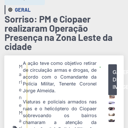
GERAL
Sorriso: PM e Ciopaer
realizaram Operação
Presença na Zona Leste da
cidade
A ação teve como objetivo retirar
M
de circulação armas e drogas, de
GALE
a
acordo com o Comandante da
DE
rl
Polícia Militar, Tenente Coronel
IMAG
e
Jorge Almeida.
n
Viaturas e policiais armados nas
e
ruas e o helicóptero do Ciopaer
M
sobrevoando os bairros
a
chamaram a atenção da