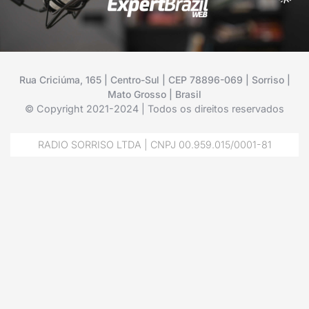
Rua Criciúma, 165 | Centro-Sul | CEP 78896-069 | Sorriso |
Mato Grosso | Brasil
© Copyright 2021-2024 | Todos os direitos reservados
RADIO SORRISO LTDA | CNPJ 00.959.015/0001-81