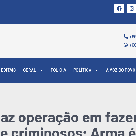
(6
(6
EDITAIS
GERAL
POLÍCIA
POLÍTICA
A VOZ DO POVO
faz operação em faze
de criminosos; Arma 