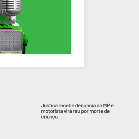
Justiça recebe denúncia do MP e
motorista vira réu por morte de
criança