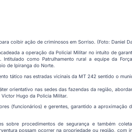
ra coibir ação de criminosos em Sorriso. (Foto: Daniel Da
encadeada a operação da Policial Militar no intuito de garan
 Intitulado como Patrulhamento rural a equipe da Força
pio de Ipiranga do Norte.
nto tático nas estradas vicinais da MT 242 sentido o munic
ráter orientativo nas sedes das fazendas da região, abord
ictor Hugo da Policia Militar.
es (funcionários) e gerentes, garantido a aproximação da
ões sobre procedimentos de segurança e também coleta
ventura possam ocorrer na propriedade ou região, com int