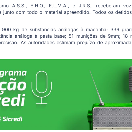
como A.S.S., E.H.O., E.L.M.A., e J.R.S., receberam v
 junto com todo o material apreendido. Todos os detido
.900 kg de substâncias análogas à maconha; 336 gram
ância análoga à pasta base; 51 munições de 9mm; 18 m
 precisão. As autoridades estimam prejuízo de aproximad