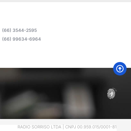
(66) 3544-2595
(66) 99634-6964
RADIO SORRISO LTDA | CNPJ 00.959.015/0001-81