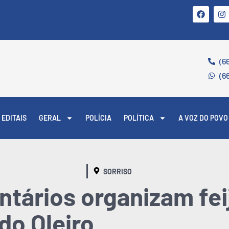
(6
(6
EDITAIS
GERAL
POLÍCIA
POLÍTICA
A VOZ DO POVO
SORRISO
untários organizam fe
do Oleiro