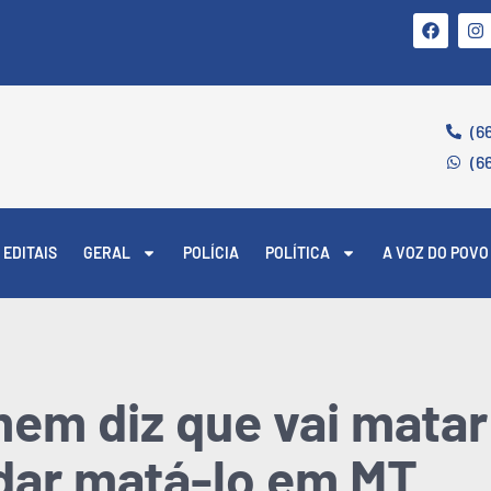
(6
(6
EDITAIS
GERAL
POLÍCIA
POLÍTICA
A VOZ DO POVO
em diz que vai matar
dar matá-lo em MT