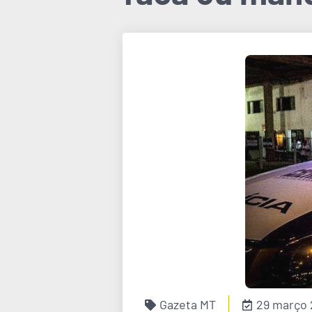
Gazeta MT
29 março