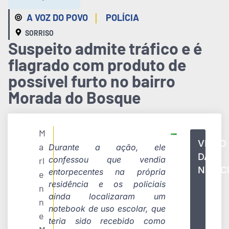
|
A VOZ DO POVO
POLÍCIA
SORRISO
Suspeito admite tráfico e é
flagrado com produto de
possível furto no bairro
Morada do Bosque
M
VÍDEO
a
Durante a ação, ele
DA
confessou que vendia
rl
NOTÍC
entorpecentes na própria
e
residência e os policiais
n
ainda localizaram um
n
notebook de uso escolar, que
e
teria sido recebido como