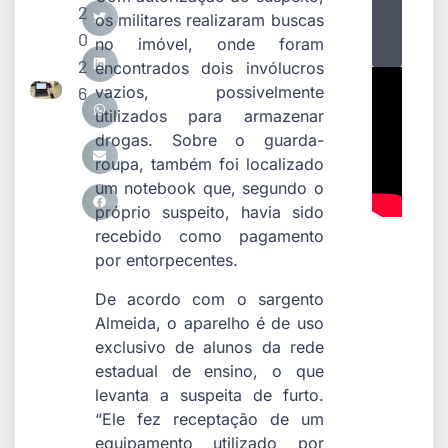
2
os militares realizaram buscas
0
no imóvel, onde foram
2
encontrados dois invólucros
6
vazios, possivelmente
utilizados para armazenar
drogas. Sobre o guarda-
roupa, também foi localizado
um notebook que, segundo o
próprio suspeito, havia sido
recebido como pagamento
por entorpecentes.
De acordo com o sargento
Almeida, o aparelho é de uso
exclusivo de alunos da rede
estadual de ensino, o que
levanta a suspeita de furto.
“Ele fez receptação de um
equipamento utilizado por