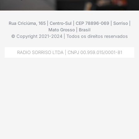
Rua Criciúma, 165 | Centro-Sul | CEP 78896-069 | Sorriso |
Mato Grosso | Brasil
© Copyright 2021-2024 | Todos os direitos reservados
RADIO SORRISO LTDA | CNPJ 00.959.015/0001-81