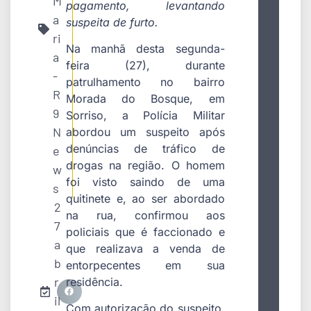
M
pagamento, levantando
a
suspeita de furto.
ri
Na manhã desta segunda-
a
feira (27), durante
-
patrulhamento no bairro
R
Morada do Bosque, em
9
Sorriso, a Polícia Militar
N
abordou um suspeito após
denúncias de tráfico de
e
drogas na região. O homem
w
foi visto saindo de uma
s
quitinete e, ao ser abordado
2
na rua, confirmou aos
7
policiais que é faccionado e
a
que realizava a venda de
b
entorpecentes em sua
r
residência.
il
Com autorização do suspeito,