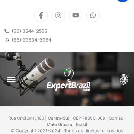
(66) 3544-2595
(66) 99634-6964
Rua Criciúma, 165 | Centro-Sul | CEP 78896-069 | Sorriso |
Mato Grosso | Brasil
© Copyright 2021-2024 | Todos os direitos reservados