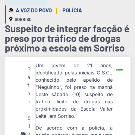
|
A VOZ DO POVO
POLÍCIA
SORRISO
Suspeito de integrar facção é
preso por tráfico de drogas
próximo a escola em Sorriso
Um jovem de 21 anos,
R
identificado pelas iniciais G.S.C.,
a
conhecido pelo apelido de
f
“Neguinho”, foi preso na manhã
a
deste sábado (10) suspeito de
e
tráfico ilícito de drogas nas
proximidades da Escola Valter
l
Leite, em Sorriso.
S
il
De acordo com a polícia, a
v
prisão ocorreu durante mais uma