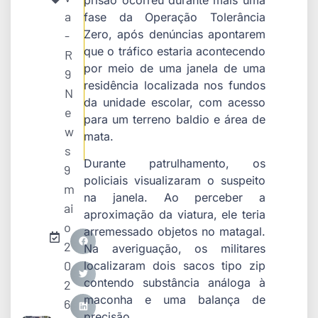
a
fase da Operação Tolerância
Zero, após denúncias apontarem
-
que o tráfico estaria acontecendo
R
por meio de uma janela de uma
9
residência localizada nos fundos
N
da unidade escolar, com acesso
e
para um terreno baldio e área de
w
mata.
s
Durante patrulhamento, os
9
policiais visualizaram o suspeito
m
na janela. Ao perceber a
ai
aproximação da viatura, ele teria
o
arremessado objetos no matagal.
2
Na averiguação, os militares
0
localizaram dois sacos tipo zip
contendo substância análoga à
2
maconha e uma balança de
6
precisão.