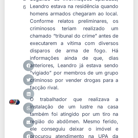
Leandro estava na residência quando
6
homens armados chegaram ao local.
Conforme relatos preliminares, os
criminosos teriam realizado um
chamado “tribunal do crime” antes de
executarem a vítima com diversos
disparos de arma de fogo. Há
informações ainda de que, dias
anteriores, Leandro já estava sendo
“vigiado” por membros de um grupo
criminoso por vender drogas para a
facção rival.
O trabalhador que realizava a
instalação de um lustre na casa
também foi atingido por um tiro na
região do abdômen. Mesmo ferido,
ele conseguiu deixar o imóvel e
procurou atendimento na UPA da