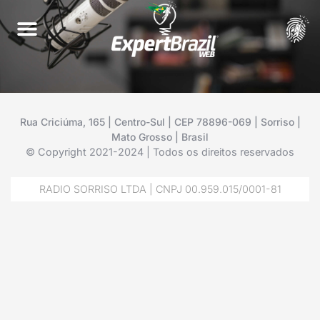
Rua Criciúma, 165 | Centro-Sul | CEP 78896-069 | Sorriso |
Mato Grosso | Brasil
© Copyright 2021-2024 | Todos os direitos reservados
RADIO SORRISO LTDA | CNPJ 00.959.015/0001-81