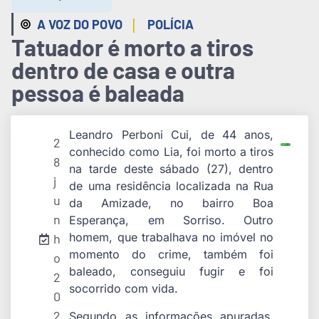
|
A VOZ DO POVO
POLÍCIA
Tatuador é morto a tiros
dentro de casa e outra
pessoa é baleada
Leandro Perboni Cui, de 44 anos,
2
conhecido como Lia, foi morto a tiros
8
na tarde deste sábado (27), dentro
j
de uma residência localizada na Rua
u
da Amizade, no bairro Boa
n
Esperança, em Sorriso. Outro
homem, que trabalhava no imóvel no
h
momento do crime, também foi
o
baleado, conseguiu fugir e foi
2
socorrido com vida.
0
2
Segundo as informações apuradas,