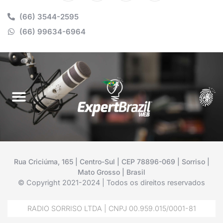
(66) 3544-2595
(66) 99634-6964
Rua Criciúma, 165 | Centro-Sul | CEP 78896-069 | Sorriso |
Mato Grosso | Brasil
© Copyright 2021-2024 | Todos os direitos reservados
RADIO SORRISO LTDA | CNPJ 00.959.015/0001-81