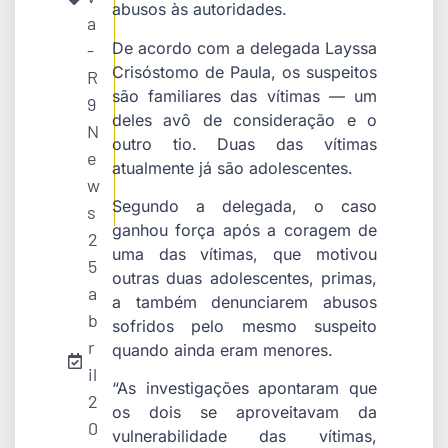
abusos às autoridades.
a
De acordo com a delegada Layssa
-
Crisóstomo de Paula, os suspeitos
R
são familiares das vítimas — um
9
deles avô de consideração e o
N
outro tio. Duas das vítimas
e
atualmente já são adolescentes.
w
Segundo a delegada, o caso
s
ganhou força após a coragem de
2
uma das vítimas, que motivou
5
outras duas adolescentes, primas,
a
a também denunciarem abusos
b
sofridos pelo mesmo suspeito
r
quando ainda eram menores.
il
“As investigações apontaram que
2
os dois se aproveitavam da
0
vulnerabilidade das vítimas,