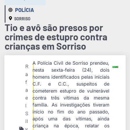
POLÍCIA
SORRISO
Tio e avô são presos por
crimes de estupro contra
crianças em Sorriso
A Polícia Civil de Sorriso prendeu,
R
nesta sexta-feira (24), dois
a
homens identificados pelas iniciais
f
C.F. e C.C., suspeitos de
a
cometerem estupro de vulnerável
e
contra três vítimas da mesma
família. As investigações tiveram
l
início no fim do ano passado,
S
após uma das vítimas, ainda
il
criança na época, relatar os
v