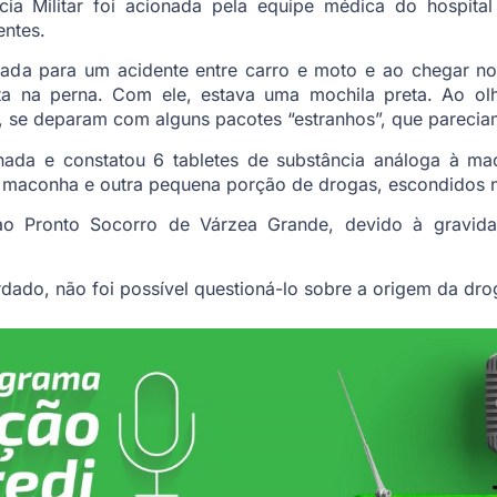
cia Militar foi acionada pela equipe médica do hospital
entes.
nada para um acidente entre carro e moto e ao chegar no 
a na perna. Com ele, estava uma mochila preta. Ao ol
, se deparam com alguns pacotes “estranhos”, que parecia
ionada e constatou 6 tabletes de substância análoga à ma
de maconha e outra pequena porção de drogas, escondidos 
ao Pronto Socorro de Várzea Grande, devido à gravid
do, não foi possível questioná-lo sobre a origem da drog