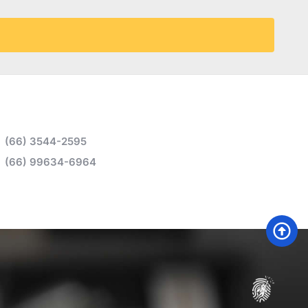
(66) 3544-2595
(66) 99634-6964