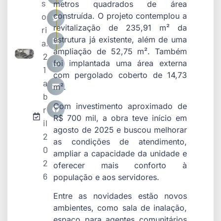
s
metros quadrados de área
o
construída. O projeto contemplou a
revitalização de 235,91 m² da
ri
estrutura já existente, além de uma
a.
ampliação de 52,75 m². Também
2
foi implantada uma área externa
1
com pergolado coberto de 14,73
a
m².
b
Com investimento aproximado de
r
R$ 700 mil, a obra teve início em
il
agosto de 2025 e buscou melhorar
2
as condições de atendimento,
0
ampliar a capacidade da unidade e
2
oferecer mais conforto à
6
população e aos servidores.
Entre as novidades estão novos
ambientes, como sala de inalação,
espaço para agentes comunitários