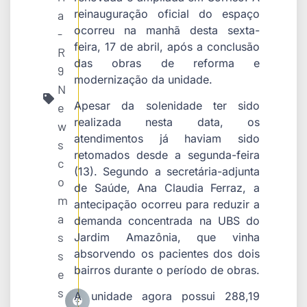
reinauguração oficial do espaço
a
ocorreu na manhã desta sexta-
-
feira, 17 de abril, após a conclusão
R
das obras de reforma e
9
modernização da unidade.
N
Apesar da solenidade ter sido
e
realizada nesta data, os
w
atendimentos já haviam sido
s
retomados desde a segunda-feira
c
(13). Segundo a secretária-adjunta
o
de Saúde, Ana Claudia Ferraz, a
m
antecipação ocorreu para reduzir a
a
demanda concentrada na UBS do
s
Jardim Amazônia, que vinha
absorvendo os pacientes dos dois
s
bairros durante o período de obras.
e
s
A unidade agora possui 288,19