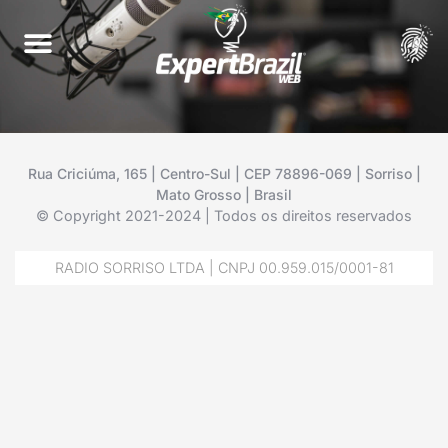
Rua Criciúma, 165 | Centro-Sul | CEP 78896-069 | Sorriso |
Mato Grosso | Brasil
© Copyright 2021-2024 | Todos os direitos reservados
RADIO SORRISO LTDA | CNPJ 00.959.015/0001-81