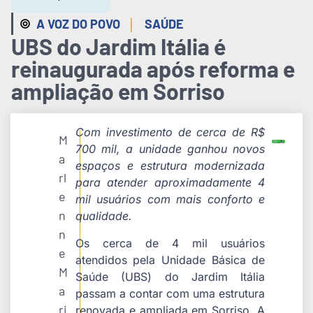
|
A VOZ DO POVO
SAÚDE
UBS do Jardim Itália é
reinaugurada após reforma e
ampliação em Sorriso
Com investimento de cerca de R$
M
700 mil, a unidade ganhou novos
a
espaços e estrutura modernizada
rl
para atender aproximadamente 4
e
mil usuários com mais conforto e
n
qualidade.
n
Os cerca de 4 mil usuários
e
atendidos pela Unidade Básica de
M
Saúde (UBS) do Jardim Itália
a
passam a contar com uma estrutura
ri
renovada e ampliada em Sorriso. A