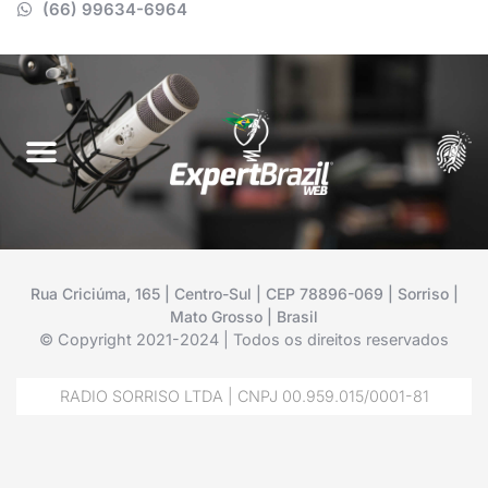
(66) 99634-6964
Rua Criciúma, 165 | Centro-Sul | CEP 78896-069 | Sorriso |
Mato Grosso | Brasil
© Copyright 2021-2024 | Todos os direitos reservados
RADIO SORRISO LTDA | CNPJ 00.959.015/0001-81