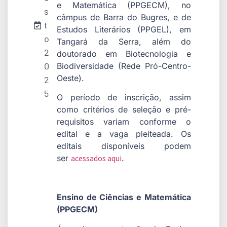
e Matemática (PPGECM), no
s
câmpus de Barra do Bugres, e de
t
Estudos Literários (PPGEL), em
o
Tangará da Serra, além do
2
doutorado em Biotecnologia e
0
Biodiversidade (Rede Pró-Centro-
Oeste).
2
5
O período de inscrição, assim
como critérios de seleção e pré-
requisitos variam conforme o
edital e a vaga pleiteada. Os
editais disponíveis podem
ser
acessados aqui
.
Ensino de Ciências e Matemática
(PPGECM)