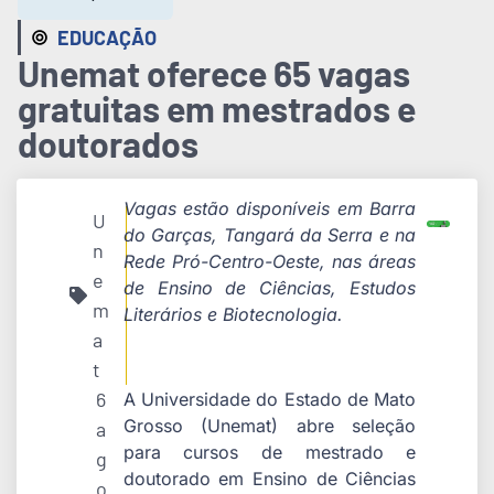
EDUCAÇÃO
Unemat oferece 65 vagas
gratuitas em mestrados e
doutorados
Vagas estão disponíveis em Barra
U
do Garças, Tangará da Serra e na
n
Rede Pró-Centro-Oeste, nas áreas
e
de Ensino de Ciências, Estudos
m
Literários e Biotecnologia.
a
t
6
A Universidade do Estado de Mato
Grosso (Unemat) abre seleção
a
para cursos de mestrado e
g
doutorado em Ensino de Ciências
o