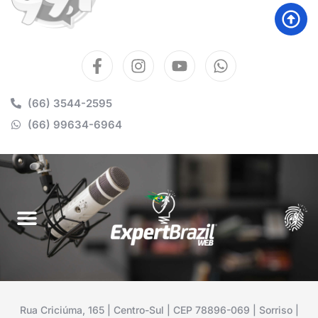
(66) 3544-2595
(66) 99634-6964
Rua Criciúma, 165 | Centro-Sul | CEP 78896-069 | Sorriso |