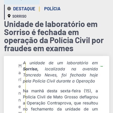
|
DESTAQUE
POLÍCIA
SORRISO
Unidade de laboratório em
Sorriso é fechada em
operação da Polícia Civil por
fraudes em exames
A unidade de um laboratório em
M
Sorriso,
localizada na avenida
a
Tancredo Neves, foi fechada hoje
rl
pela Polícia Civil durante a Operação
e
Na manhã desta sexta-feira (15), a
n
Polícia Civil de Mato Grosso deflagrou
n
a Operação Contraprova, que resultou
e
no fechamento da unidade de um