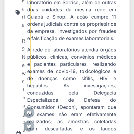
M
laboratório em Sorriso, além de outras
a
duas unidades da mesma rede em
ri
Cuiabá e Sinop. A ação cumpre 11
ordens judiciais contra os proprietários
a
da empresa, investigados por fraudes
-
e falsificação de exames laboratoriais.
R
9
A rede de laboratórios atendia órgãos
N
públicos, clínicas, convênios médicos
e pacientes particulares, realizando
e
exames de covid-19, toxicológicos e
w
de doenças como sífilis, HIV e
s
hepatites. As investigações,
1
conduzidas pela Delegacia
5
Especializada de Defesa do
a
Consumidor (Decon), apontaram que
g
os exames não eram efetivamente
o
realizados; as amostras coletadas
eram descartadas, e os laudos
s