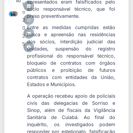
apresentados eram falsificados pelo
t
sócio responsável técnico, que foi
o
preso preventivamente.
2
0
Entre as medidas cumpridas estão
busca e apreensão nas residências
2
dos sócios, interdição judicial das
5
unidades, suspensão do registro
profissional do responsável técnico,
bloqueio de contratos com órgãos
públicos e proibição de futuros
contratos com entidades da União,
Estados e Municípios.
A operação recebeu apoio de policiais
civis das delegacias de Sorriso e
Sinop, além de fiscais da Vigilância
Sanitária de Cuiabá. Ao final do
inquérito, os investigados podem
responder por estelionato, falsificação