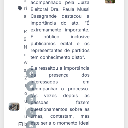
a
acompanhado pela Juíza
ri
Eleitoral Dra. Paula Mussi
a
Casagrande destacou a
importância do ato. “É
-
extremamente importante.
R
É público, inclusive
9
publicamos edital e os
N
representantes de partidos
e
tem conhecimento disto”.
w
Ela ressaltou a importância
s
da presença dos
2
interessados em
1
acompanhar o processo.
o
“Às vezes depois as
u
pessoas fazem
t
questionamentos sobre as
u
urnas, contestam, mas
este seria o momento ideal
b