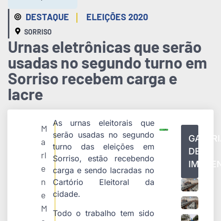
|
DESTAQUE
ELEIÇÕES 2020
SORRISO
Urnas eletrônicas que serão
usadas no segundo turno em
Sorriso recebem carga e
lacre
As urnas eleitorais que
M
serão usadas no segundo
GALERI
a
turno das eleições em
DE
rl
Sorriso, estão recebendo
IMAGE
e
carga e sendo lacradas no
n
Cartório Eleitoral da
cidade.
e
M
Todo o trabalho tem sido