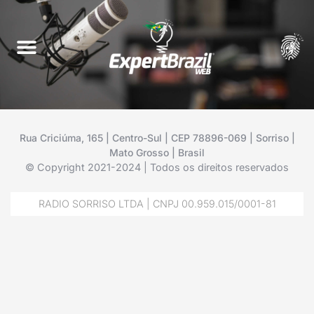
Rua Criciúma, 165 | Centro-Sul | CEP 78896-069 | Sorriso |
Mato Grosso | Brasil
© Copyright 2021-2024 | Todos os direitos reservados
RADIO SORRISO LTDA | CNPJ 00.959.015/0001-81