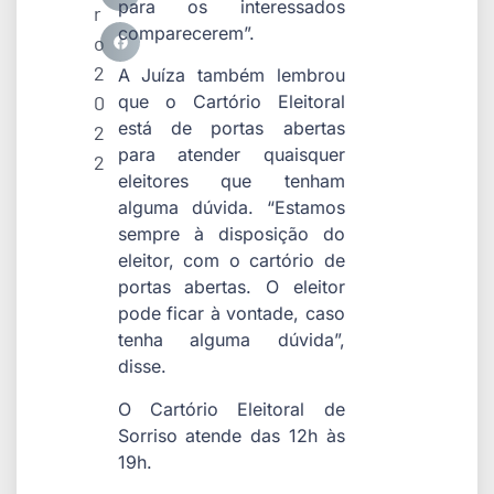
para os interessados
r
comparecerem”.
o
2
A Juíza também lembrou
0
que o Cartório Eleitoral
está de portas abertas
2
para atender quaisquer
2
eleitores que tenham
alguma dúvida. “Estamos
sempre à disposição do
eleitor, com o cartório de
portas abertas. O eleitor
pode ficar à vontade, caso
tenha alguma dúvida”,
disse.
O Cartório Eleitoral de
Sorriso atende das 12h às
19h.