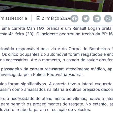
om assessoria
21 março 2024
 uma carreta Man TGX branca e um Renault Logan prata, 
esta 4a-feira (20). O incidente ocorreu no trecho da BR-16
sionária responsável pela via e do Corpo de Bombeiros 
s. Os cinco ocupantes do automóvel foram resgatados e en
os necessários. Até o momento, o estado de saúde dos fer
o passageiro da carreta recusaram atendimento médico, ap
investigada pela Polícia Rodoviária Federal.
os foram significativos. A carreta teve a lateral esquerd
r, assim como amassados na lataria e outros prejuízos deco
 e à necessidade de atendimento às vítimas, houve a inte
para permitir os procedimentos de resgate. No entanto, a
ovia foi reaberta para a circulação de veículos.