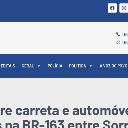
(6
(6
EDITAIS
GERAL
POLÍCIA
POLÍTICA
A VOZ DO POVO
re carreta e automóv
s na BR-163 entre Sor