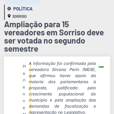
POLÍTICA
SORRISO
Ampliação para 15
vereadores em Sorriso deve
ser votada no segundo
semestre
A informação foi confirmada pela
M
vereadora Silvana Perin (MDB),
a
que afirmou haver apoio da
rl
maioria dos parlamentares à
e
proposta, justificada pelo
n
crescimento populacional do
município e pela ampliação das
n
demandas de fiscalização e
e
representação no Legislativo.