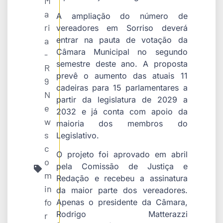
M
a
A ampliação do número de
ri
vereadores em Sorriso deverá
entrar na pauta de votação da
a
Câmara Municipal no segundo
-
semestre deste ano. A proposta
R
prevê o aumento das atuais 11
9
cadeiras para 15 parlamentares a
N
partir da legislatura de 2029 a
e
2032 e já conta com apoio da
w
maioria dos membros do
s
Legislativo.
c
O projeto foi aprovado em abril
o
pela Comissão de Justiça e
m
Redação e recebeu a assinatura
in
da maior parte dos vereadores.
fo
Apenas o presidente da Câmara,
Rodrigo Matterazzi
r