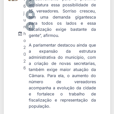
legislatura essa possibilidade de
6
15 vereadores. Sorriso cresceu,
j
tem uma demanda gigantesca
u
para todos os lados e essa
n
fiscalização exige bastante da
h
gente”, afirmou.
o
A parlamentar destacou ainda que
2
a expansão da estrutura
0
administrativa do município, com
2
a criação de novas secretarias,
6
também exige maior atuação da
Câmara. Para ela, o aumento do
número de vereadores
acompanha a evolução da cidade
e fortalece o trabalho de
fiscalização e representação da
população.