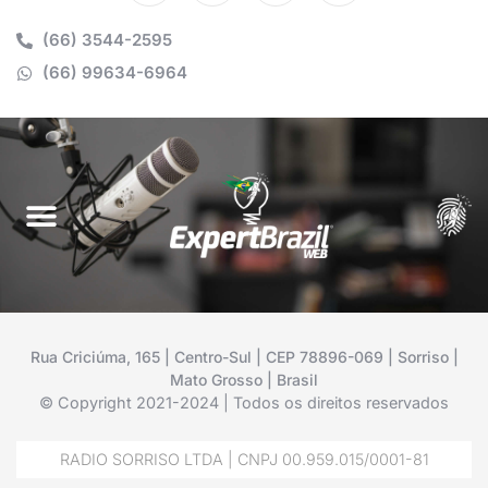
(66) 3544-2595
(66) 99634-6964
Rua Criciúma, 165 | Centro-Sul | CEP 78896-069 | Sorriso |
Mato Grosso | Brasil
© Copyright 2021-2024 | Todos os direitos reservados
RADIO SORRISO LTDA | CNPJ 00.959.015/0001-81