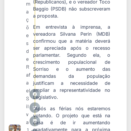
(Republicanos), e o vereador Toco
m
Baggio (PSDB) não subscreveram
a
a proposta.
ç
õ
Em entrevista à imprensa, a
vereadora Silvana Perin (MDB)
e
confirmou que a matéria deverá
s
ser apreciada após o recesso
d
parlamentar. Segundo ela, o
e
crescimento populacional de
R
Sorriso e o aumento das
af
demandas da população
a
justificam a necessidade de
el
ampliar a representatividade no
Legislativo.
S
il
“Após as férias nós estaremos
v
votando. O projeto que está na
a
casa é de ir aumentando
gradativamente para a próxima
1