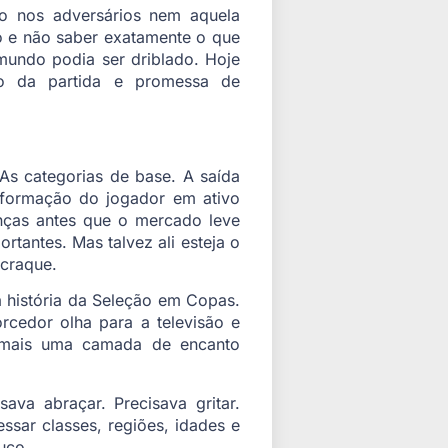
o nos adversários nem aquela
go e não saber exatamente o que
mundo podia ser driblado. Hoje
ino da partida e promessa de
. As categorias de base. A saída
sformação do jogador em ativo
anças antes que o mercado leve
tantes. Mas talvez ali esteja o
 craque.
 história da Seleção em Copas.
rcedor olha para a televisão e
i mais uma camada de encanto
ava abraçar. Precisava gritar.
ssar classes, regiões, idades e
uco.