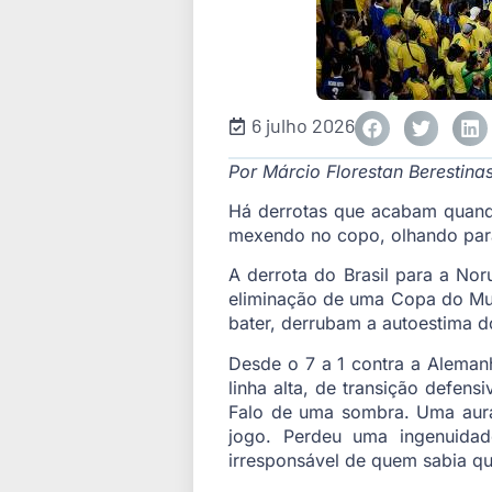
6 julho 2026
Por Márcio Florestan Berestina
Há derrotas que acabam quando
mexendo no copo, olhando para
A derrota do Brasil para a Nor
eliminação de uma Copa do Mun
bater, derrubam a autoestima d
Desde o 7 a 1 contra a Alemanh
linha alta, de transição defen
Falo de uma sombra. Uma aura
jogo. Perdeu uma ingenuida
irresponsável de quem sabia q