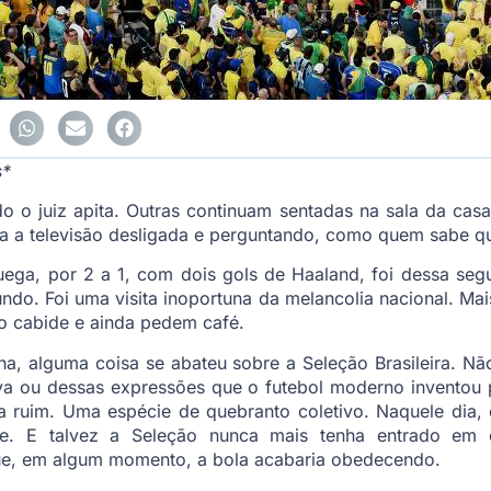
s*
 o juiz apita. Outras continuam sentadas na sala da casa
 a televisão desligada e perguntando, como quem sabe que
uega, por 2 a 1, com dois gols de Haaland, foi dessa seg
do. Foi uma visita inoportuna da melancolia nacional. Ma
o cabide e ainda pedem café.
a, alguma coisa se abateu sobre a Seleção Brasileira. Nã
siva ou dessas expressões que o futebol moderno inventou
 ruim. Uma espécie de quebranto coletivo. Naquele dia, 
de. E talvez a Seleção nunca mais tenha entrado e
ue, em algum momento, a bola acabaria obedecendo.