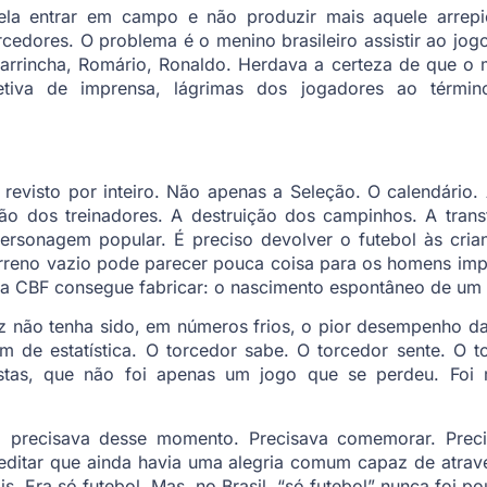
la entrar em campo e não produzir mais aquele arrepi
rcedores. O problema é o menino brasileiro assistir ao jo
Garrincha, Romário, Ronaldo. Herdava a certeza de que o 
letiva de imprensa, lágrimas dos jogadores ao térm
r revisto por inteiro. Não apenas a Seleção. O calendário
ão dos treinadores. A destruição dos campinhos. A tran
 personagem popular. É preciso devolver o futebol às cri
reno vazio pode parecer pouca coisa para os homens impor
da CBF consegue fabricar: o nascimento espontâneo de um
z não tenha sido, em números frios, o pior desempenho da
 de estatística. O torcedor sabe. O torcedor sente. O to
istas, que não foi apenas um jogo que se perdeu. Fo
o precisava desse momento. Precisava comemorar. Precis
reditar que ainda havia uma alegria comum capaz de atrave
. Era só futebol. Mas, no Brasil, “só futebol” nunca foi po