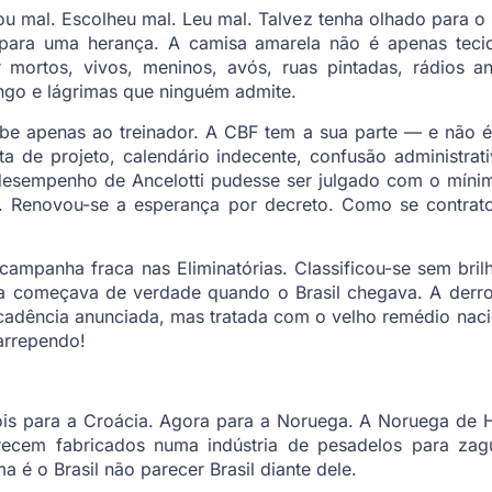
u mal. Escolheu mal. Leu mal. Talvez tenha olhado para o
 para uma herança. A camisa amarela não é apenas tec
r mortos, vivos, meninos, avós, ruas pintadas, rádios an
ngo e lágrimas que ninguém admite.
abe apenas ao treinador. A CBF tem a sua parte — e não 
ta de projeto, calendário indecente, confusão administra
desempenho de Ancelotti pudesse ser julgado com o mínim
. Renovou-se a esperança por decreto. Como se contrato 
 campanha fraca nas Eliminatórias. Classificou-se sem bri
a começava de verdade quando o Brasil chegava. A derro
cadência anunciada, mas tratada com o velho remédio nacio
arrependo!
is para a Croácia. Agora para a Noruega. A Noruega de 
arecem fabricados numa indústria de pesadelos para za
 é o Brasil não parecer Brasil diante dele.