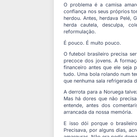
O problema é a camisa amare
confiança nos seus próprios to
herdou. Antes, herdava Pelé, 
herda cautela, desculpa, co
reformulação.
É pouco. É muito pouco.
O futebol brasileiro precisa se
precoce dos jovens. A formaç
financeiro antes que ele seja
tudo. Uma bola rolando num ter
que nenhuma sala refrigerada 
A derrota para a Noruega talve
Mas há dores que não precisam
entende, antes dos comentar
arrancada da nossa memória.
E isso dói porque o brasileir
Precisava, por alguns dias, ac
amarguras. Não era pedir demais