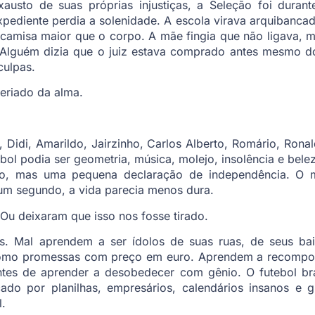
xausto de suas próprias injustiças, a Seleção foi dura
expediente perdia a solenidade. A escola virava arquibancada
 camisa maior que o corpo. A mãe fingia que não ligava, ma
 Alguém dizia que o juiz estava comprado antes mesmo do
culpas.
eriado da alma.
 Didi, Amarildo, Jairzinho, Carlos Alberto, Romário, Rona
ol podia ser geometria, música, molejo, insolência e bele
co, mas uma pequena declaração de independência. O 
r um segundo, a vida parecia menos dura.
 Ou deixaram que isso nos fosse tirado.
 Mal aprendem a ser ídolos de suas ruas, de seus bair
mo promessas com preço em euro. Aprendem a recompor 
tes de aprender a desobedecer com gênio. O futebol bra
cado por planilhas, empresários, calendários insanos e
l.