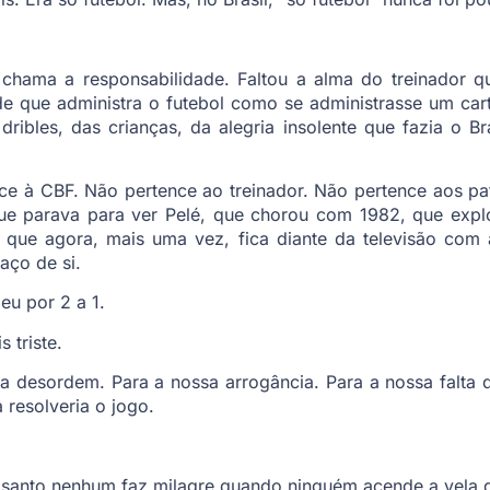
 chama a responsabilidade. Faltou a alma do treinador q
e que administra o futebol como se administrasse um cart
ribles, das crianças, da alegria insolente que fazia o B
nce à CBF. Não pertence ao treinador. Não pertence aos p
que parava para ver Pelé, que chorou com 1982, que expl
que agora, mais uma vez, fica diante da televisão com 
ço de si.
eu por 2 a 1.
 triste.
desordem. Para a nossa arrogância. Para a nossa falta de
 resolveria o jogo.
santo nenhum faz milagre quando ninguém acende a vela di