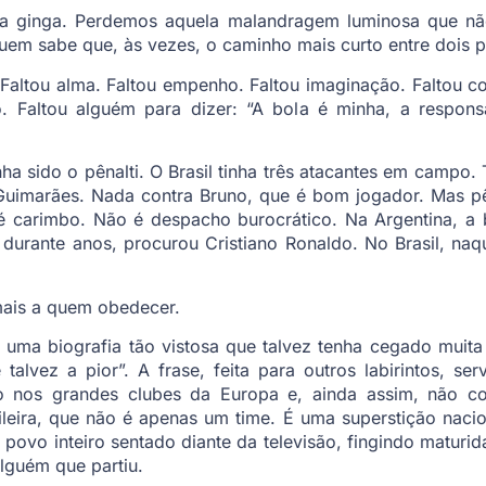
a ginga. Perdemos aquela malandragem luminosa que não 
uem sabe que, às vezes, o caminho mais curto entre dois p
 Faltou alma. Faltou empenho. Faltou imaginação. Faltou 
. Faltou alguém para dizer: “A bola é minha, a respons
enha sido o pênalti. O Brasil tinha três atacantes em campo
 Guimarães. Nada contra Bruno, que é bom jogador. Mas 
 é carimbo. Não é despacho burocrático. Na Argentina, a 
urante anos, procurou Cristiano Ronaldo. No Brasil, naque
mais a quem obedecer.
 uma biografia tão vistosa que talvez tenha cegado muita
talvez a pior”. A frase, feita para outros labirintos, s
 nos grandes clubes da Europa e, ainda assim, não co
sileira, que não é apenas um time. É uma superstição naci
povo inteiro sentado diante da televisão, fingindo matur
lguém que partiu.