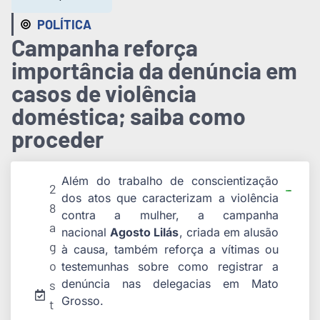
POLÍTICA
Campanha reforça
importância da denúncia em
casos de violência
doméstica; saiba como
proceder
Além do trabalho de conscientização
2
dos atos que caracterizam a violência
8
contra a mulher, a campanha
a
nacional
Agosto Lilás
, criada em alusão
g
à causa, também reforça a vítimas ou
o
testemunhas sobre como registrar a
denúncia nas delegacias em Mato
s
Grosso.
t