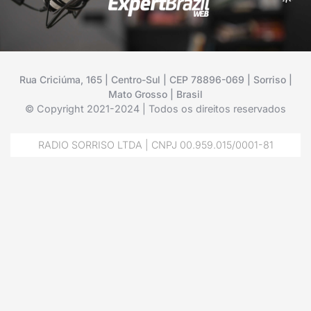
Rua Criciúma, 165 | Centro-Sul | CEP 78896-069 | Sorriso |
Mato Grosso | Brasil
© Copyright 2021-2024 | Todos os direitos reservados
RADIO SORRISO LTDA | CNPJ 00.959.015/0001-81