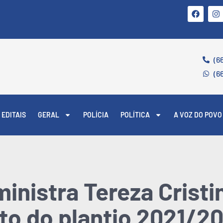
(6
(6
EDITAIS
GERAL
POLÍCIA
POLÍTICA
A VOZ DO POVO
inistra Tereza Cristi
to do plantio 2021/2