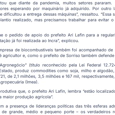
entou que diante da pandemia, muitos setores pararam.
ltores esperando por maquinário já adquirido. Por outro
e dificultou a entrega dessas máquinas”, ressaltou. “Essa
antio realizado, mas precisamos trabalhar para evitar 
e o pedido de apoio do prefeito Ari Lafin para a regul
tação já foi realizada ao Incra”, explicou.
mpresa de biocombustíveis também foi acompanhado de pe
é agricultor e, como o prefeito de Sorriso também defende
 Agronegócio” (título reconhecido pela Lei Federal 12.7
 Estado, produz commodities como soja, milho e algodão,
21, de 2,1 milhões, 3,5 milhões e 167 mil, respectivamente,
gropecuária (Imea).
rodutiva que, o prefeito Ari Lafin, lembra “estão localiz
a maior produção agrícola”.
 a presença de lideranças políticas das três esferas adm
s de grande, médio e pequeno porte – os verdadeiros 